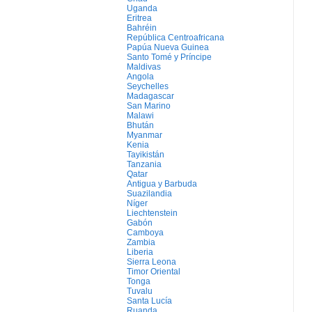
Uganda
Eritrea
Bahréin
República Centroafricana
Papúa Nueva Guinea
Santo Tomé y Príncipe
Maldivas
Angola
Seychelles
Madagascar
San Marino
Malawi
Bhután
Myanmar
Kenia
Tayikistán
Tanzania
Qatar
Antigua y Barbuda
Suazilandia
Níger
Liechtenstein
Gabón
Camboya
Zambia
Liberia
Sierra Leona
Timor Oriental
Tonga
Tuvalu
Santa Lucía
Ruanda