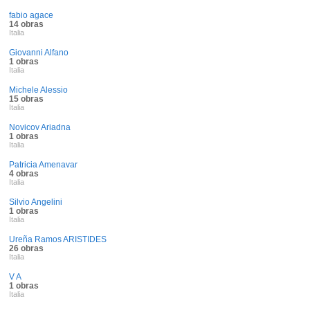
fabio agace
14 obras
Italia
Giovanni Alfano
1 obras
Italia
Michele Alessio
15 obras
Italia
Novicov Ariadna
1 obras
Italia
Patricia Amenavar
4 obras
Italia
Silvio Angelini
1 obras
Italia
Ureña Ramos ARISTIDES
26 obras
Italia
V A
1 obras
Italia