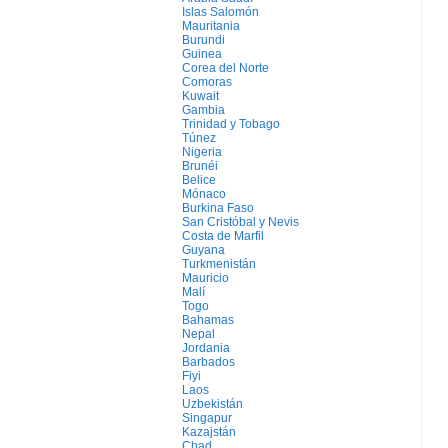
Islas Salomón
Mauritania
Burundi
Guinea
Corea del Norte
Comoras
Kuwait
Gambia
Trinidad y Tobago
Túnez
Nigeria
Brunéi
Belice
Mónaco
Burkina Faso
San Cristóbal y Nevis
Costa de Marfil
Guyana
Turkmenistán
Mauricio
Malí
Togo
Bahamas
Nepal
Jordania
Barbados
Fiyi
Laos
Uzbekistán
Singapur
Kazajstán
Chad