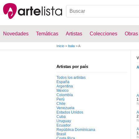
Novedades
Temáticas
Artistas
Colecciones
Obras
Inicio
>
Italia
>
A
V
Artistas por país
Todos los artistas
España
Argentina
México
Colombia
A
Perú
1
Chile
It
Venezuela
Estados Unidos
A
2
Cuba
It
Uruguay
Ecuador
A
República Dominicana
1
Brasil
It
Costa Rica