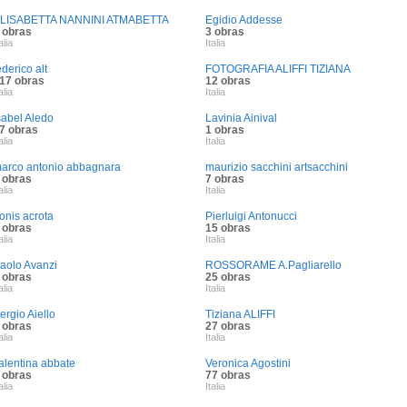
LISABETTA NANNINI ATMABETTA
Egidio Addesse
 obras
3 obras
alia
Italia
ederico alt
FOTOGRAFIA ALIFFI TIZIANA
17 obras
12 obras
alia
Italia
sabel Aledo
Lavinia Ainival
7 obras
1 obras
alia
Italia
arco antonio abbagnara
maurizio sacchini artsacchini
 obras
7 obras
alia
Italia
onis acrota
Pierluigi Antonucci
 obras
15 obras
alia
Italia
aolo Avanzi
ROSSORAME A.Pagliarello
 obras
25 obras
alia
Italia
ergio Aiello
Tiziana ALIFFI
 obras
27 obras
alia
Italia
alentina abbate
Veronica Agostini
 obras
77 obras
alia
Italia