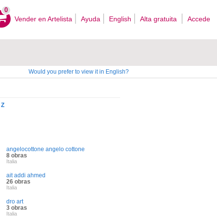
0
Vender en Artelista
Ayuda
English
Alta gratuita
Accede
Would you prefer to view it in English?
Z
angelocottone angelo cottone
8 obras
Italia
ait addi ahmed
26 obras
Italia
dro art
3 obras
Italia