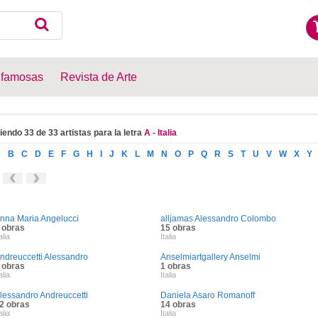
 famosas
Revista de Arte
iendo 33 de 33 artistas para la letra
A - Italia
A
B
C
D
E
F
G
H
I
J
K
L
M
N
O
P
Q
R
S
T
U
V
W
X
Y
nna Maria Angelucci
alljamas Alessandro Colombo
 obras
15 obras
alia
Italia
ndreuccetti Alessandro
Anselmiartgallery Anselmi
 obras
1 obras
alia
Italia
lessandro Andreuccetti
Daniela Asaro Romanoff
2 obras
14 obras
alia
Italia