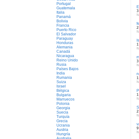
Portugal
E
Guatemala
3
Italia
It
Panamá
Bolivia
f
Francia
2
Puerto Rico
It
El Salvador
Paraguay
I
Honduras
1
Alemania
It
Canadá
Nicaragua
m
Reino Unido
3
Rusia
It
Países Bajos
India
n
Rumania
1
Suiza
It
Israel
Bélgica
P
1
Bulgaria
It
Marruecos
Polonia
S
Georgia
2
Suecia
It
Turquía
Grecia
v
Ucrania
9
Austria
It
Hungría
Australia