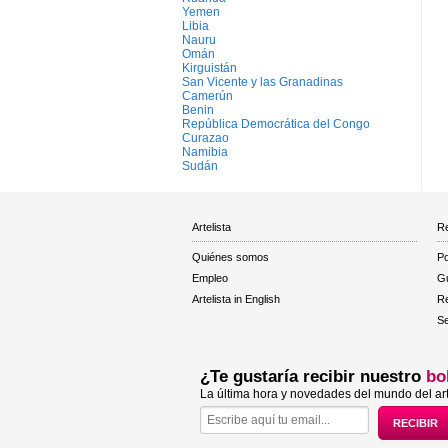
Yemen
Libia
Nauru
Omán
Kirguistán
San Vicente y las Granadinas
Camerún
Benin
República Democrática del Congo
Curazao
Namibia
Sudán
Artelista
Re
Quiénes somos
Po
Empleo
Gu
Artelista in English
R
Se
¿Te gustaría recibir nuestro
bo
La última hora y novedades del mundo del art