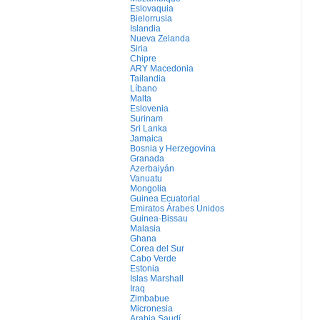
Eslovaquia
Bielorrusia
Islandia
Nueva Zelanda
Siria
Chipre
ARY Macedonia
Tailandia
Líbano
Malta
Eslovenia
Surinam
Sri Lanka
Jamaica
Bosnia y Herzegovina
Granada
Azerbaiyán
Vanuatu
Mongolia
Guinea Ecuatorial
Emiratos Árabes Unidos
Guinea-Bissau
Malasia
Ghana
Corea del Sur
Cabo Verde
Estonia
Islas Marshall
Iraq
Zimbabue
Micronesia
Arabia Saudí