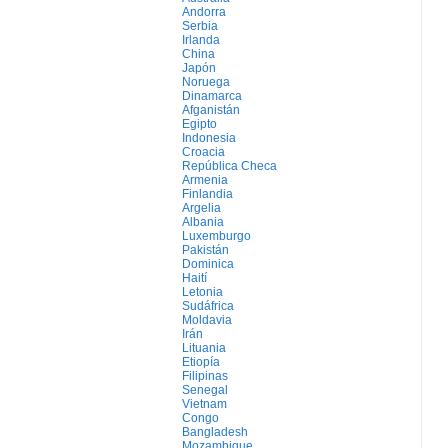
Andorra
Serbia
Irlanda
China
Japón
Noruega
Dinamarca
Afganistán
Egipto
Indonesia
Croacia
República Checa
Armenia
Finlandia
Argelia
Albania
Luxemburgo
Pakistán
Dominica
Haití
Letonia
Sudáfrica
Moldavia
Irán
Lituania
Etiopía
Filipinas
Senegal
Vietnam
Congo
Bangladesh
Mozambique