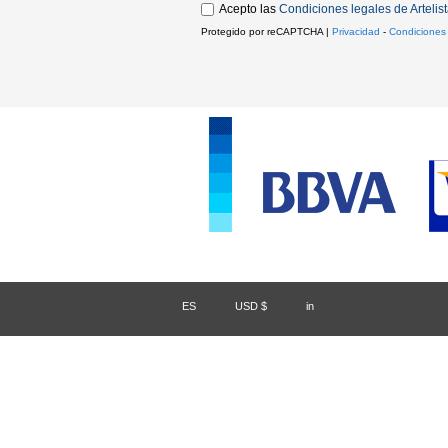
Acepto las
Condiciones legales de Artelis
Protegido por reCAPTCHA |
Privacidad
-
Condiciones
ES
/
USD $
/
in