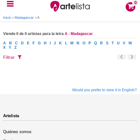
0
Inicio
>
Madagascar
>
A
Viendo 0 de 0 artistas para la letra
A - Madagascar
A
B
C
D
E
F
G
H
I
J
K
L
M
N
O
P
Q
R
S
T
U
V
W
X
Y
Z
Filtrar
Would you prefer to view it in English?
Artelista
Quiénes somos