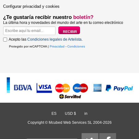
Configurar privacidad y cookies
¿Te gustaría recibir nuestro
boletín?
La última hora y novedades del mundo del arte en tu correo electrónico
Acepto las
Condiciones legales de Artelista
.
Protegido por reCAPTCHA |
Privacidad
-
Condiciones
ES
/
USD $
/
in
Copyright © Mcubed Web Services SL 2004-2026