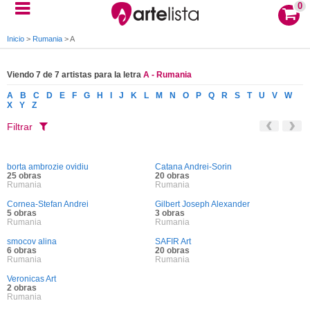
0
Inicio
>
Rumania
>
A
Viendo 7 de 7 artistas para la letra
A - Rumania
A
B
C
D
E
F
G
H
I
J
K
L
M
N
O
P
Q
R
S
T
U
V
W
X
Y
Z
Filtrar
borta ambrozie ovidiu
Catana Andrei-Sorin
25 obras
20 obras
Rumania
Rumania
Cornea-Stefan Andrei
Gilbert Joseph Alexander
5 obras
3 obras
Rumania
Rumania
smocov alina
SAFIR Art
6 obras
20 obras
Rumania
Rumania
Veronicas Art
2 obras
Rumania