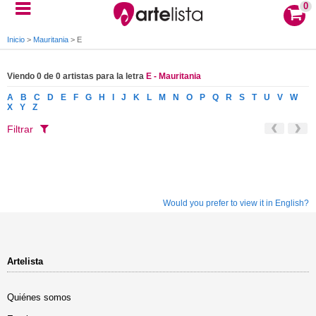
0
Inicio
>
Mauritania
>
E
Viendo 0 de 0 artistas para la letra
E - Mauritania
A
B
C
D
E
F
G
H
I
J
K
L
M
N
O
P
Q
R
S
T
U
V
W
X
Y
Z
Filtrar
Would you prefer to view it in English?
Artelista
Quiénes somos