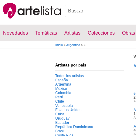
Novedades
Temáticas
Artistas
Colecciones
Obras
Inicio
>
Argentina
>
G
V
Artistas por país
Todos los artistas
España
Argentina
México
Colombia
e
Perú
2
Chile
A
Venezuela
Estados Unidos
A
1
Cuba
A
Uruguay
Ecuador
A
República Dominicana
4
Brasil
A
Costa Rica