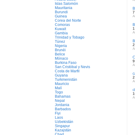
Islas Salomón
Mauritania
B
Burundi
7
Guinea
A
Corea del Norte
Comoras
B
1
Kuwait
A
Gambia
Trinidad y Tobago
B
Túnez
2
Nigeria
A
Brunéi
Belice
C
Mónaco
9
Burkina Faso
A
San Cristóbal y Nevis
Costa de Marfil
c
Guyana
2
Turkmenistán
A
Mauricio
Malí
c
Togo
1
Bahamas
A
Nepal
Jordania
Barbados
Fiyi
Laos
Uzbekistán
Singapur
Kazajstán
Chad