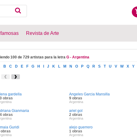
 famosas
Revista de Arte
iendo 100 de 729 artistas para la letra
G - Argentina
A
B
C
D
E
F
G
H
I
J
K
L
M
N
O
P
Q
R
S
T
U
V
W
X
Y
lena gardella
Angeles Garcia Mansilla
0 obras
9 obras
rgentina
Argentina
driana Gianmaria
ariel gol
4 obras
2 obras
rgentina
Argentina
maia Guridi
alejo guerrero
 obras
1 obras
rgentina
Argentina