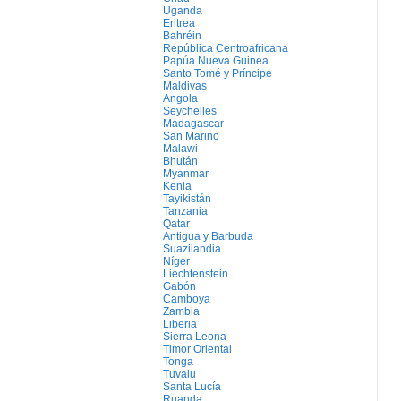
Uganda
Eritrea
Bahréin
República Centroafricana
Papúa Nueva Guinea
Santo Tomé y Príncipe
Maldivas
Angola
Seychelles
Madagascar
San Marino
Malawi
Bhután
Myanmar
Kenia
Tayikistán
Tanzania
Qatar
Antigua y Barbuda
Suazilandia
Níger
Liechtenstein
Gabón
Camboya
Zambia
Liberia
Sierra Leona
Timor Oriental
Tonga
Tuvalu
Santa Lucía
Ruanda