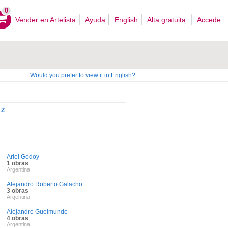
0
Vender en Artelista
Ayuda
English
Alta gratuita
Accede
Would you prefer to view it in English?
Z
Ariel Godoy
1 obras
Argentina
Alejandro Roberto Galacho
3 obras
Argentina
Alejandro Gueimunde
4 obras
Argentina