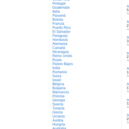
Portugal
A
Guatemala
5
Italia
A
Panamá
Bolivia
A
Francia
2
Puerto Rico
A
El Salvador
Paraguay
A
Honduras
3
Alemania
A
Canadá
Nicaragua
a
Reino Unido
2
Rusia
A
Países Bajos
India
A
Rumania
1
Suiza
A
Israel
Bélgica
A
1
Bulgaria
A
Marruecos
Polonia
a
Georgia
1
Suecia
A
Turquía
Grecia
A
Ucrania
2
Austria
A
Hungría
Australia