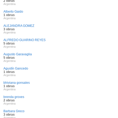
2 obras
Argentina
Alberto Gaido
1 obras
Argentina
ALEJANDRA GOMEZ
3 obras
Argentina
ALFREDO GUARINO REYES
5 obras
Argentina
Augusto Garavaglia
5 obras
Argentina
Agustín Gancedo
1 obras
Argentina
bhiviana gonsales
1 obras
Argentina
brenda groves
2 obras
Argentina
Barbara Greco
3 obras
Argentina