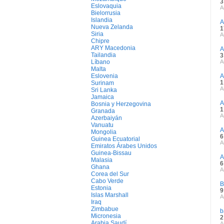
3
Eslovaquia
A
Bielorrusia
Islandia
A
Nueva Zelanda
1
Siria
A
Chipre
ARY Macedonia
A
Tailandia
3
Líbano
A
Malta
Eslovenia
A
1
Surinam
A
Sri Lanka
Jamaica
A
Bosnia y Herzegovina
1
Granada
A
Azerbaiyán
Vanuatu
A
Mongolia
6
Guinea Ecuatorial
A
Emiratos Árabes Unidos
Guinea-Bissau
A
Malasia
6
Ghana
A
Corea del Sur
Cabo Verde
B
Estonia
9
Islas Marshall
A
Iraq
Zimbabue
b
Micronesia
2
Arabia Saudí
A