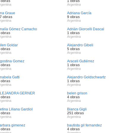
 obras
1 obras
rgentina
Argentina
na Graue
Adriana García
7 obras
9 obras
rgentina
Argentina
nalía Gómez Camacho
Adrián Giorcelli Dascal
 obras
1 obras
rgentina
Argentina
ilen Goldar
Alejandro Gibeli
 obras
5 obras
rgentina
Argentina
gostina Gomez
Araceli Gutiérrez
 obras
1 obras
rgentina
Argentina
nabela Gatti
Alejandro Goldschwartz
 obras
1 obras
rgentina
Argentina
LEJANDRA GERNER
belen grison
 obras
4 obras
rgentina
Argentina
etina Liliana Gardiol
Bianca Gigli
 obras
251 obras
rgentina
Argentina
arbara gimenez
bautista gil fernandez
 obras
4 obras
rgentina
Argentina