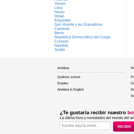
Yemen
Libia
Nauru
Omán
Kirguistán
San Vicente y las Granadinas
Camerún
Benin
República Democrática del Congo
Curazao
Namibia
Sudán
Artelista
Re
Quiénes somos
Po
Empleo
Gu
Artelista in English
R
Se
¿Te gustaría recibir nuestro
bo
La última hora y novedades del mundo del art