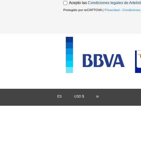
Acepto las
Condiciones legales de Artelis
Protegido por reCAPTCHA |
Privacidad
-
Condiciones
ES
/
USD $
/
in