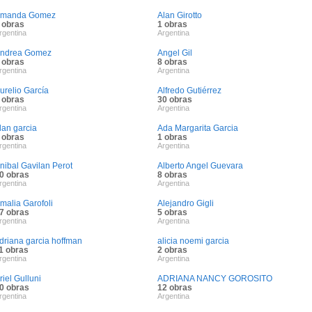
manda Gomez
Alan Girotto
 obras
1 obras
rgentina
Argentina
ndrea Gomez
Angel Gil
 obras
8 obras
rgentina
Argentina
urelio García
Alfredo Gutiérrez
 obras
30 obras
rgentina
Argentina
lan garcia
Ada Margarita Garcia
 obras
1 obras
rgentina
Argentina
nibal Gavilan Perot
Alberto Angel Guevara
0 obras
8 obras
rgentina
Argentina
malia Garofoli
Alejandro Gigli
7 obras
5 obras
rgentina
Argentina
driana garcia hoffman
alicia noemi garcia
1 obras
2 obras
rgentina
Argentina
riel Gulluni
ADRIANA NANCY GOROSITO
0 obras
12 obras
rgentina
Argentina