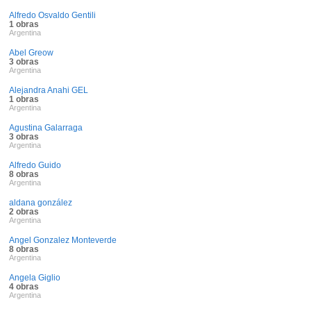
Alfredo Osvaldo Gentili
1 obras
Argentina
Abel Greow
3 obras
Argentina
Alejandra Anahi GEL
1 obras
Argentina
Agustina Galarraga
3 obras
Argentina
Alfredo Guido
8 obras
Argentina
aldana gonzález
2 obras
Argentina
Angel Gonzalez Monteverde
8 obras
Argentina
Angela Giglio
4 obras
Argentina