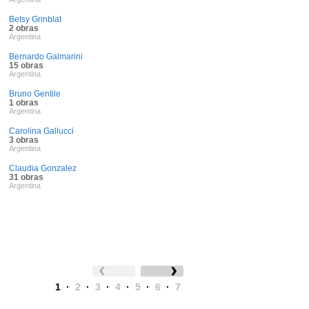
Betsy Grinblat
2 obras
Argentina
Bernardo Galmarini
15 obras
Argentina
Bruno Gentile
1 obras
Argentina
Carolina Gallucci
3 obras
Argentina
Claudia Gonzalez
31 obras
Argentina
1
·
2
·
3
·
4
·
5
·
6
·
7