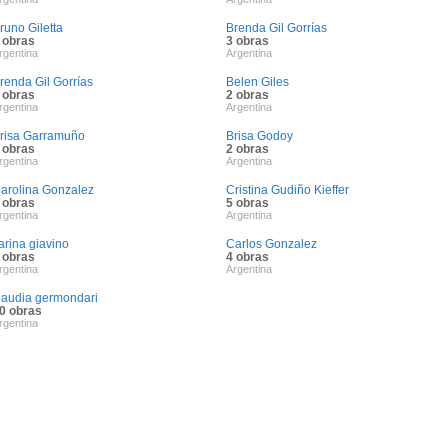
runo Giletta
Brenda Gil Gorrías
 obras
3 obras
rgentina
Argentina
renda Gil Gorrías
Belen Giles
 obras
2 obras
rgentina
Argentina
risa Garramuño
Brisa Godoy
 obras
2 obras
rgentina
Argentina
arolina Gonzalez
Cristina Gudiño Kieffer
 obras
5 obras
rgentina
Argentina
arina giavino
Carlos Gonzalez
 obras
4 obras
rgentina
Argentina
laudia germondari
0 obras
rgentina