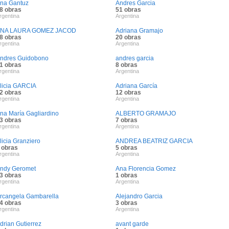
na Gantuz
Andres Garcia
8 obras
51 obras
rgentina
Argentina
NA LAURA GOMEZ JACOD
Adriana Gramajo
8 obras
20 obras
rgentina
Argentina
ndres Guidobono
andres garcia
1 obras
8 obras
rgentina
Argentina
licia GARCIA
Adriana García
2 obras
12 obras
rgentina
Argentina
na María Gagliardino
ALBERTO GRAMAJO
3 obras
7 obras
rgentina
Argentina
licia Granziero
ANDREA BEATRIZ GARCIA
 obras
5 obras
rgentina
Argentina
ndy Geromet
Ana Florencia Gomez
3 obras
1 obras
rgentina
Argentina
rcangela Gambarella
Alejandro Garcia
4 obras
3 obras
rgentina
Argentina
drian Gutierrez
avant garde