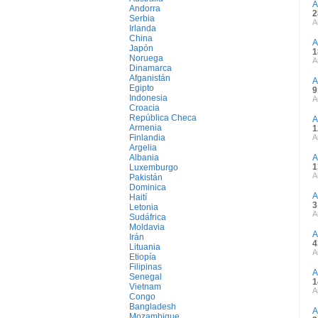
A
Andorra
2
Serbia
A
Irlanda
China
A
Japón
1
Noruega
A
Dinamarca
Afganistán
A
Egipto
9
Indonesia
A
Croacia
República Checa
A
Armenia
1
Finlandia
A
Argelia
Albania
A
1
Luxemburgo
A
Pakistán
Dominica
A
Haití
3
Letonia
A
Sudáfrica
Moldavia
A
Irán
4
Lituania
A
Etiopía
Filipinas
A
Senegal
1
Vietnam
A
Congo
Bangladesh
A
Mozambique