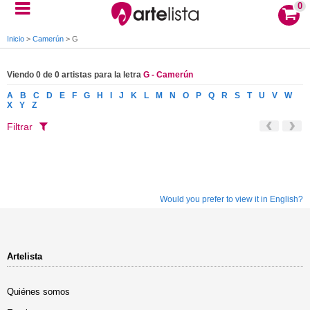
0
Inicio
>
Camerún
>
G
Viendo 0 de 0 artistas para la letra
G - Camerún
A
B
C
D
E
F
G
H
I
J
K
L
M
N
O
P
Q
R
S
T
U
V
W
X
Y
Z
Filtrar
Would you prefer to view it in English?
Artelista
Quiénes somos