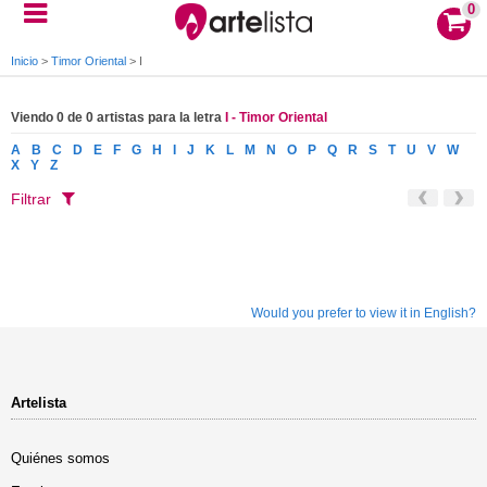
0
Inicio
>
Timor Oriental
>
I
Viendo 0 de 0 artistas para la letra
I - Timor Oriental
A
B
C
D
E
F
G
H
I
J
K
L
M
N
O
P
Q
R
S
T
U
V
W
X
Y
Z
Filtrar
Would you prefer to view it in English?
Artelista
Quiénes somos