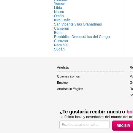
Yemen
Libia
Nauru
Omán
Kirguistán
San Vicente y las Granadinas
Camerún
Benin
República Democrática del Congo
Curazao
Namibia
Sudán
Artelista
Re
Quiénes somos
Po
Empleo
Gu
Artelista in English
R
Se
¿Te gustaría recibir nuestro
bo
La última hora y novedades del mundo del art