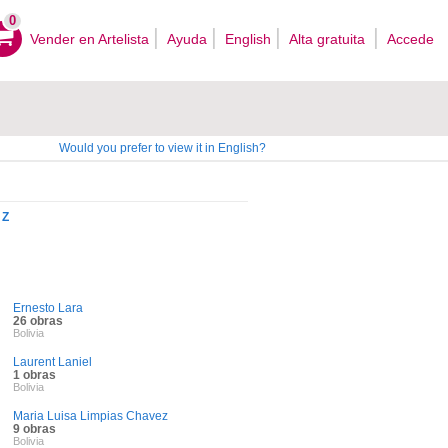
0
Vender en Artelista
Ayuda
English
Alta gratuita
Accede
Would you prefer to view it in English?
Z
Ernesto Lara
26 obras
Bolivia
Laurent Laniel
1 obras
Bolivia
Maria Luisa Limpias Chavez
9 obras
Bolivia