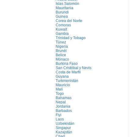
Islas Salomón
Mauritania
Burundi
Guinea
Corea del Norte
Comoras
Kuwait
Gambia
Trinidad y Tobago
Túnez
Nigeria
Brunéi
Belice
Mónaco
Burkina Faso
San Cristóbal y Nevis
Costa de Marfil
Guyana
Turkmenistán
Mauricio
Malí
Togo
Bahamas
Nepal
Jordania
Barbados
Fiyi
Laos
Uzbekistán
Singapur
Kazajstán
Chad