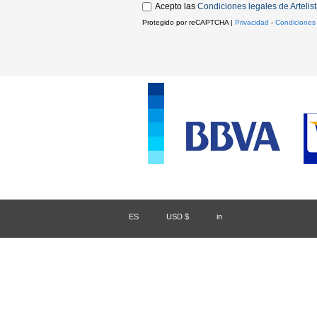
Acepto las
Condiciones legales de Artelis
Protegido por reCAPTCHA |
Privacidad
-
Condiciones
ES
/
USD $
/
in