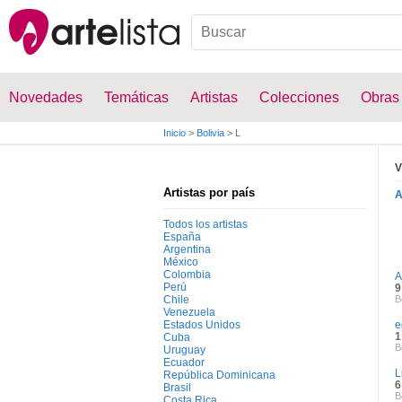
Novedades
Temáticas
Artistas
Colecciones
Obras
Inicio
>
Bolivia
>
L
V
Artistas por país
Todos los artistas
España
Argentina
México
Colombia
A
Perú
9
Chile
B
Venezuela
Estados Unidos
e
1
Cuba
B
Uruguay
Ecuador
L
República Dominicana
6
Brasil
B
Costa Rica