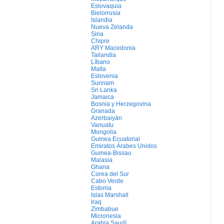
Eslovaquia
Bielorrusia
Islandia
Nueva Zelanda
Siria
Chipre
ARY Macedonia
Tailandia
Líbano
Malta
Eslovenia
Surinam
Sri Lanka
Jamaica
Bosnia y Herzegovina
Granada
Azerbaiyán
Vanuatu
Mongolia
Guinea Ecuatorial
Emiratos Árabes Unidos
Guinea-Bissau
Malasia
Ghana
Corea del Sur
Cabo Verde
Estonia
Islas Marshall
Iraq
Zimbabue
Micronesia
Arabia Saudí