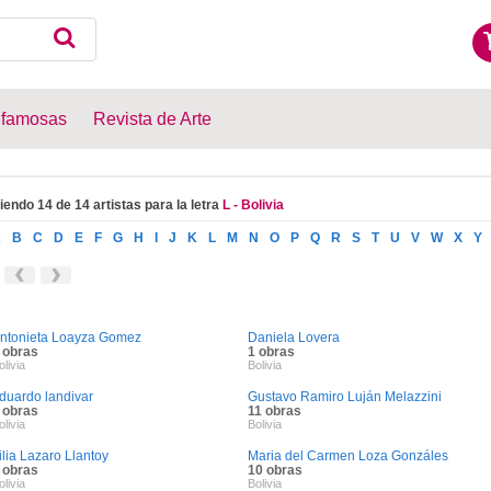
 famosas
Revista de Arte
iendo 14 de 14 artistas para la letra
L - Bolivia
A
B
C
D
E
F
G
H
I
J
K
L
M
N
O
P
Q
R
S
T
U
V
W
X
Y
ntonieta Loayza Gomez
Daniela Lovera
 obras
1 obras
olivia
Bolivia
duardo landivar
Gustavo Ramiro Luján Melazzini
 obras
11 obras
olivia
Bolivia
ilia Lazaro Llantoy
Maria del Carmen Loza Gonzáles
 obras
10 obras
olivia
Bolivia