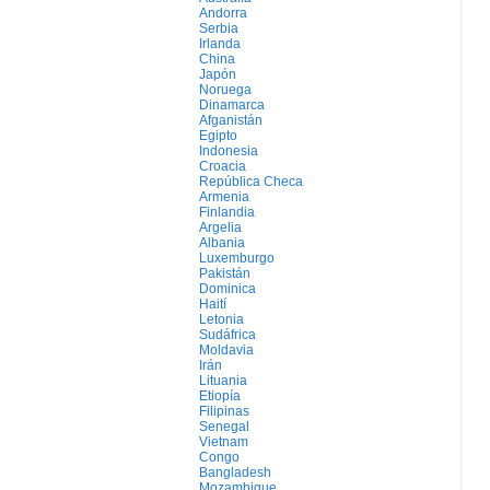
Andorra
Serbia
Irlanda
China
Japón
Noruega
Dinamarca
Afganistán
Egipto
Indonesia
Croacia
República Checa
Armenia
Finlandia
Argelia
Albania
Luxemburgo
Pakistán
Dominica
Haití
Letonia
Sudáfrica
Moldavia
Irán
Lituania
Etiopía
Filipinas
Senegal
Vietnam
Congo
Bangladesh
Mozambique