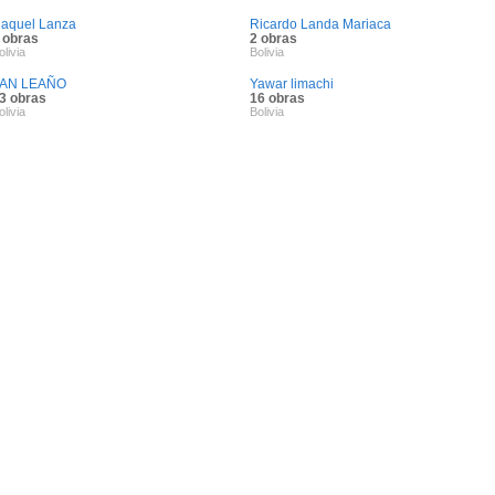
aquel Lanza
Ricardo Landa Mariaca
 obras
2 obras
olivia
Bolivia
AN LEAÑO
Yawar limachi
3 obras
16 obras
olivia
Bolivia