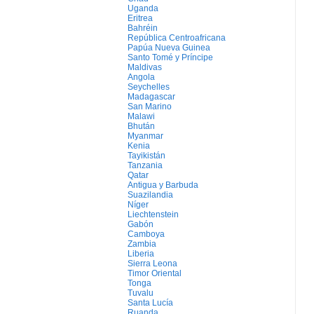
Uganda
Eritrea
Bahréin
República Centroafricana
Papúa Nueva Guinea
Santo Tomé y Príncipe
Maldivas
Angola
Seychelles
Madagascar
San Marino
Malawi
Bhután
Myanmar
Kenia
Tayikistán
Tanzania
Qatar
Antigua y Barbuda
Suazilandia
Níger
Liechtenstein
Gabón
Camboya
Zambia
Liberia
Sierra Leona
Timor Oriental
Tonga
Tuvalu
Santa Lucía
Ruanda