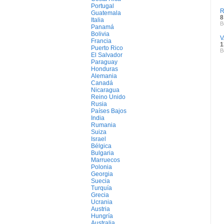
Portugal
R
Guatemala
8
Italia
B
Panamá
Bolivia
V
Francia
1
Puerto Rico
B
El Salvador
Paraguay
Honduras
Alemania
Canadá
Nicaragua
Reino Unido
Rusia
Países Bajos
India
Rumania
Suiza
Israel
Bélgica
Bulgaria
Marruecos
Polonia
Georgia
Suecia
Turquía
Grecia
Ucrania
Austria
Hungría
Australia