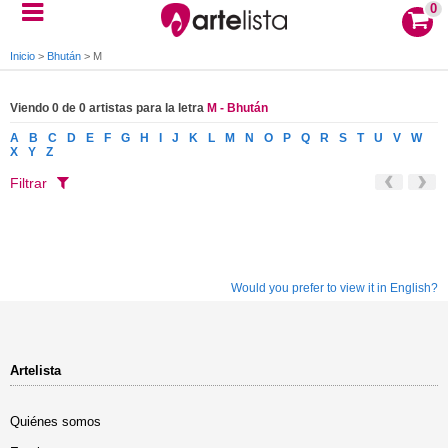
0
Inicio
>
Bhután
>
M
Viendo 0 de 0 artistas para la letra
M - Bhután
A
B
C
D
E
F
G
H
I
J
K
L
M
N
O
P
Q
R
S
T
U
V
W
X
Y
Z
Filtrar
Would you prefer to view it in English?
Artelista
Quiénes somos