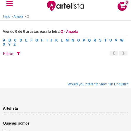
0
Inicio
>
Angola
>
Q
Viendo 0 de 0 artistas para la letra
Q - Angola
A
B
C
D
E
F
G
H
I
J
K
L
M
N
O
P
Q
R
S
T
U
V
W
X
Y
Z
Filtrar
Would you prefer to view it in English?
Artelista
Quiénes somos