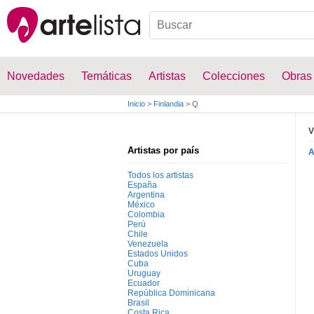
Novedades
Temáticas
Artistas
Colecciones
Obras
Inicio
>
Finlandia
>
Q
V
Artistas por país
Todos los artistas
España
Argentina
México
Colombia
Perú
Chile
Venezuela
Estados Unidos
Cuba
Uruguay
Ecuador
República Dominicana
Brasil
Costa Rica