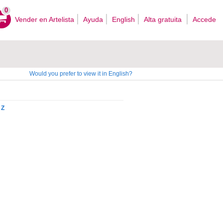
0
Vender en Artelista
Ayuda
English
Alta gratuita
Accede
Would you prefer to view it in English?
Z