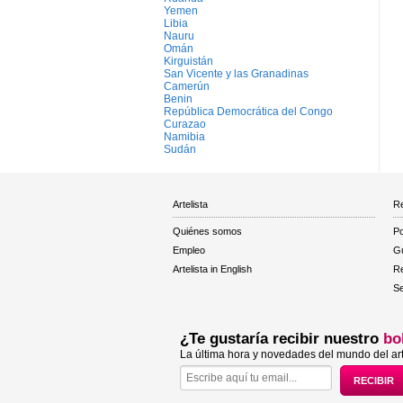
Yemen
Libia
Nauru
Omán
Kirguistán
San Vicente y las Granadinas
Camerún
Benin
República Democrática del Congo
Curazao
Namibia
Sudán
Artelista
Re
Quiénes somos
Po
Empleo
Gu
Artelista in English
R
Se
¿Te gustaría recibir nuestro
bo
La última hora y novedades del mundo del art