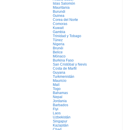
Islas Salomón
Mauritania
Burundi
Guinea
Corea del Norte
Comoras
Kuwait
Gambia
Trinidad y Tobago
Túnez
Nigeria
Brunéi
Belice
Mónaco
Burkina Faso
San Cristóbal y Nevis
Costa de Marfil
Guyana
Turkmenistán
Mauricio
Malí
Togo
Bahamas
Nepal
Jordania
Barbados
Fiyi
Laos
Uzbekistán
Singapur
Kazajstán
Chad