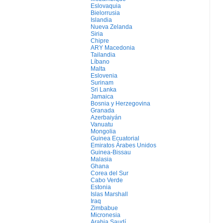
Eslovaquia
Bielorrusia
Islandia
Nueva Zelanda
Siria
Chipre
ARY Macedonia
Tailandia
Líbano
Malta
Eslovenia
Surinam
Sri Lanka
Jamaica
Bosnia y Herzegovina
Granada
Azerbaiyán
Vanuatu
Mongolia
Guinea Ecuatorial
Emiratos Árabes Unidos
Guinea-Bissau
Malasia
Ghana
Corea del Sur
Cabo Verde
Estonia
Islas Marshall
Iraq
Zimbabue
Micronesia
Arabia Saudí