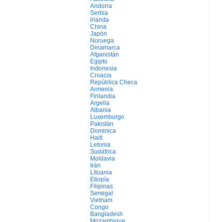
Andorra
Serbia
Irlanda
China
Japón
Noruega
Dinamarca
Afganistán
Egipto
Indonesia
Croacia
República Checa
Armenia
Finlandia
Argelia
Albania
Luxemburgo
Pakistán
Dominica
Haití
Letonia
Sudáfrica
Moldavia
Irán
Lituania
Etiopía
Filipinas
Senegal
Vietnam
Congo
Bangladesh
Mozambique