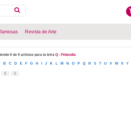
 famosas
Revista de Arte
iendo 0 de 0 artistas para la letra
Q - Finlandia
A
B
C
D
E
F
G
H
I
J
K
L
M
N
O
P
Q
R
S
T
U
V
W
X
Y