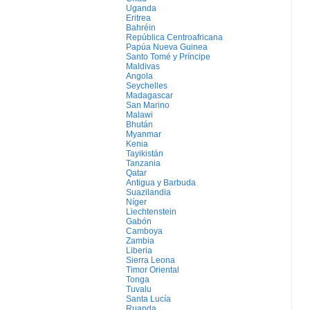
Uganda
Eritrea
Bahréin
República Centroafricana
Papúa Nueva Guinea
Santo Tomé y Príncipe
Maldivas
Angola
Seychelles
Madagascar
San Marino
Malawi
Bhután
Myanmar
Kenia
Tayikistán
Tanzania
Qatar
Antigua y Barbuda
Suazilandia
Níger
Liechtenstein
Gabón
Camboya
Zambia
Liberia
Sierra Leona
Timor Oriental
Tonga
Tuvalu
Santa Lucía
Ruanda