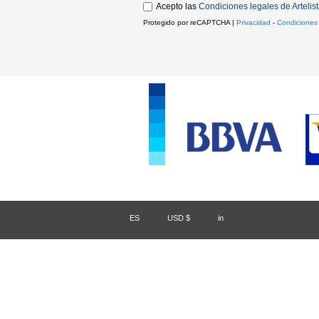
Acepto las
Condiciones legales de Artelis
Protegido por reCAPTCHA |
Privacidad
-
Condiciones
ES
/
USD $
/
in