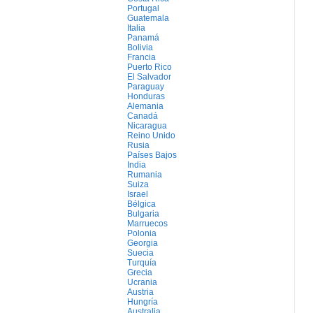
Portugal
Guatemala
Italia
Panamá
Bolivia
Francia
Puerto Rico
El Salvador
Paraguay
Honduras
Alemania
Canadá
Nicaragua
Reino Unido
Rusia
Países Bajos
India
Rumania
Suiza
Israel
Bélgica
Bulgaria
Marruecos
Polonia
Georgia
Suecia
Turquía
Grecia
Ucrania
Austria
Hungría
Australia