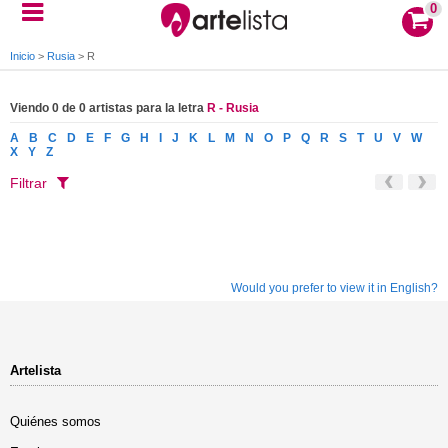
0
Inicio
>
Rusia
>
R
Viendo 0 de 0 artistas para la letra
R - Rusia
A
B
C
D
E
F
G
H
I
J
K
L
M
N
O
P
Q
R
S
T
U
V
W
X
Y
Z
Filtrar
Would you prefer to view it in English?
Artelista
Quiénes somos