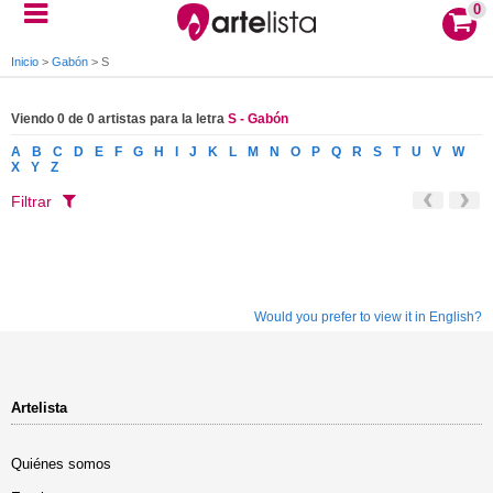
0
Inicio
>
Gabón
>
S
Viendo 0 de 0 artistas para la letra
S - Gabón
A
B
C
D
E
F
G
H
I
J
K
L
M
N
O
P
Q
R
S
T
U
V
W
X
Y
Z
Filtrar
Would you prefer to view it in English?
Artelista
Quiénes somos