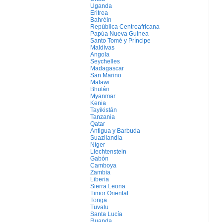
Uganda
Eritrea
Bahréin
República Centroafricana
Papúa Nueva Guinea
Santo Tomé y Príncipe
Maldivas
Angola
Seychelles
Madagascar
San Marino
Malawi
Bhután
Myanmar
Kenia
Tayikistán
Tanzania
Qatar
Antigua y Barbuda
Suazilandia
Níger
Liechtenstein
Gabón
Camboya
Zambia
Liberia
Sierra Leona
Timor Oriental
Tonga
Tuvalu
Santa Lucía
Ruanda