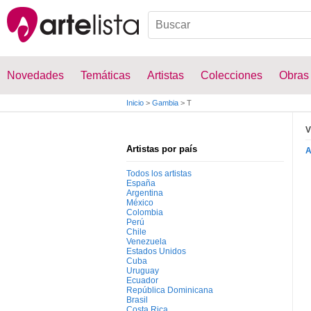
Novedades
Temáticas
Artistas
Colecciones
Obras
Inicio
>
Gambia
>
T
V
Artistas por país
Todos los artistas
España
Argentina
México
Colombia
Perú
Chile
Venezuela
Estados Unidos
Cuba
Uruguay
Ecuador
República Dominicana
Brasil
Costa Rica