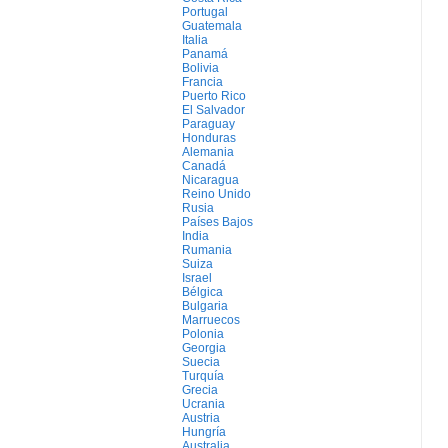
Portugal
Guatemala
Italia
Panamá
Bolivia
Francia
Puerto Rico
El Salvador
Paraguay
Honduras
Alemania
Canadá
Nicaragua
Reino Unido
Rusia
Países Bajos
India
Rumania
Suiza
Israel
Bélgica
Bulgaria
Marruecos
Polonia
Georgia
Suecia
Turquía
Grecia
Ucrania
Austria
Hungría
Australia