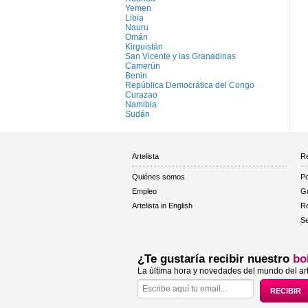
Yemen
Libia
Nauru
Omán
Kirguistán
San Vicente y las Granadinas
Camerún
Benin
República Democrática del Congo
Curazao
Namibia
Sudán
Artelista
Re
Quiénes somos
Po
Empleo
Gu
Artelista in English
R
Se
¿Te gustaría recibir nuestro
bo
La última hora y novedades del mundo del art