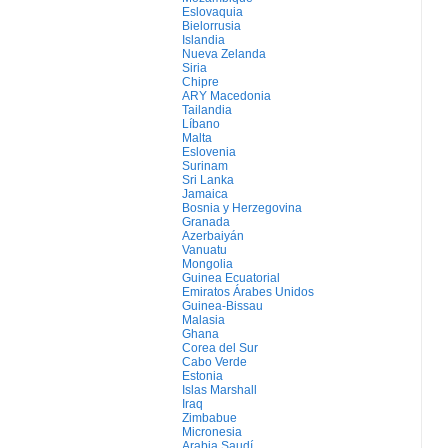
Eslovaquia
Bielorrusia
Islandia
Nueva Zelanda
Siria
Chipre
ARY Macedonia
Tailandia
Líbano
Malta
Eslovenia
Surinam
Sri Lanka
Jamaica
Bosnia y Herzegovina
Granada
Azerbaiyán
Vanuatu
Mongolia
Guinea Ecuatorial
Emiratos Árabes Unidos
Guinea-Bissau
Malasia
Ghana
Corea del Sur
Cabo Verde
Estonia
Islas Marshall
Iraq
Zimbabue
Micronesia
Arabia Saudí