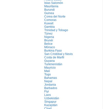
Islas Salomón
Mauritania
Burundi
Guinea
Corea del Norte
Comoras
Kuwait
Gambia
Trinidad y Tobago
Túnez
Nigeria
Brunéi
Belice
Mónaco
Burkina Faso
San Cristóbal y Nevis
Costa de Marfil
Guyana
Turkmenistán
Mauricio
Malí
Togo
Bahamas
Nepal
Jordania
Barbados
Fiyi
Laos
Uzbekistán
Singapur
Kazajstán
Chad