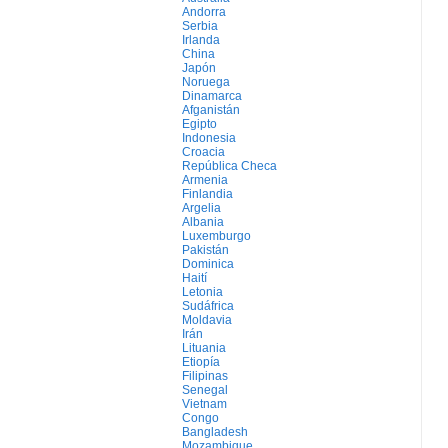
Andorra
Serbia
Irlanda
China
Japón
Noruega
Dinamarca
Afganistán
Egipto
Indonesia
Croacia
República Checa
Armenia
Finlandia
Argelia
Albania
Luxemburgo
Pakistán
Dominica
Haití
Letonia
Sudáfrica
Moldavia
Irán
Lituania
Etiopía
Filipinas
Senegal
Vietnam
Congo
Bangladesh
Mozambique