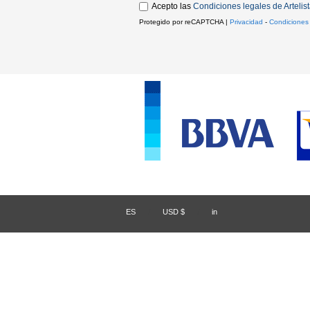
Acepto las
Condiciones legales de Artelis
Protegido por reCAPTCHA |
Privacidad
-
Condiciones
ES
/
USD $
/
in