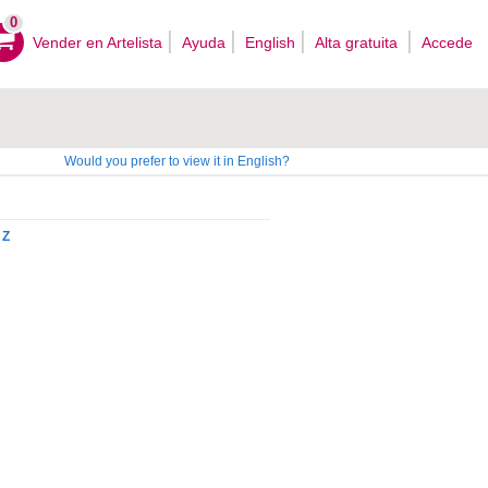
0
Vender en Artelista
Ayuda
English
Alta gratuita
Accede
Would you prefer to view it in English?
Z