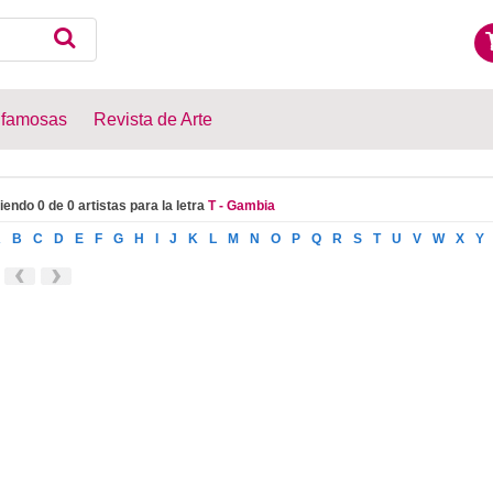
 famosas
Revista de Arte
iendo 0 de 0 artistas para la letra
T - Gambia
A
B
C
D
E
F
G
H
I
J
K
L
M
N
O
P
Q
R
S
T
U
V
W
X
Y