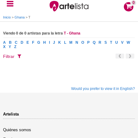
0
Inicio
>
Ghana
>
T
Viendo 0 de 0 artistas para la letra
T - Ghana
A
B
C
D
E
F
G
H
I
J
K
L
M
N
O
P
Q
R
S
T
U
V
W
X
Y
Z
Filtrar
Would you prefer to view it in English?
Artelista
Quiénes somos