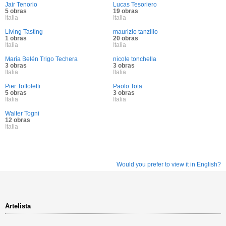
Jair Tenorio
Lucas Tesoriero
5 obras
19 obras
Italia
Italia
Living Tasting
maurizio tanzillo
1 obras
20 obras
Italia
Italia
María Belén Trigo Techera
nicole tonchella
3 obras
3 obras
Italia
Italia
Pier Toffoletti
Paolo Tota
5 obras
3 obras
Italia
Italia
Walter Togni
12 obras
Italia
Would you prefer to view it in English?
Artelista