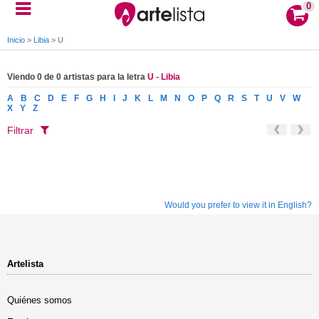
0
Inicio
>
Libia
>
U
Viendo 0 de 0 artistas para la letra
U - Libia
A
B
C
D
E
F
G
H
I
J
K
L
M
N
O
P
Q
R
S
T
U
V
W
X
Y
Z
Filtrar
Would you prefer to view it in English?
Artelista
Quiénes somos