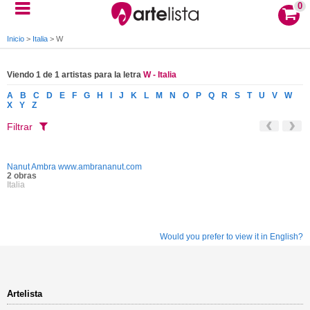
0
Inicio
>
Italia
>
W
Viendo 1 de 1 artistas para la letra
W - Italia
A
B
C
D
E
F
G
H
I
J
K
L
M
N
O
P
Q
R
S
T
U
V
W
X
Y
Z
Filtrar
Nanut Ambra www.ambrananut.com
2 obras
Italia
Would you prefer to view it in English?
Artelista