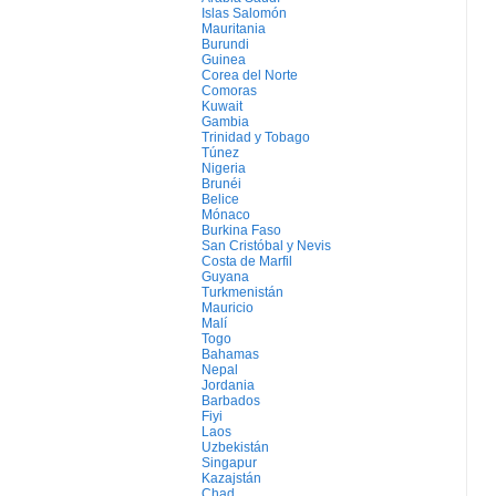
Islas Salomón
Mauritania
Burundi
Guinea
Corea del Norte
Comoras
Kuwait
Gambia
Trinidad y Tobago
Túnez
Nigeria
Brunéi
Belice
Mónaco
Burkina Faso
San Cristóbal y Nevis
Costa de Marfil
Guyana
Turkmenistán
Mauricio
Malí
Togo
Bahamas
Nepal
Jordania
Barbados
Fiyi
Laos
Uzbekistán
Singapur
Kazajstán
Chad