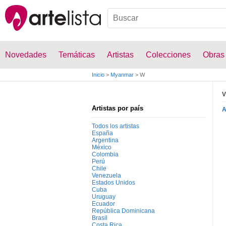
Novedades
Temáticas
Artistas
Colecciones
Obras
Inicio
>
Myanmar
>
W
V
Artistas por país
Todos los artistas
España
Argentina
México
Colombia
Perú
Chile
Venezuela
Estados Unidos
Cuba
Uruguay
Ecuador
República Dominicana
Brasil
Costa Rica