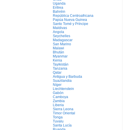
Uganda
Eritrea
Bahréin
República Centroafricana
Papúa Nueva Guinea
Santo Tomé y Príncipe
Maldivas
Angola
Seychelles
Madagascar
San Marino
Malawi
Bhután
Myanmar
Kenia
Tayikistán
Tanzania
Qatar
Antigua y Barbuda
Suazilandia
Níger
Liechtenstein
Gabón
Camboya
Zambia
Liberia
Sierra Leona
Timor Oriental
Tonga
Tuvalu
Santa Lucía
Ruanda