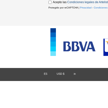
Acepto las
Condiciones legales de Artelis
Protegido por reCAPTCHA |
Privacidad
-
Condiciones
ES
/
USD $
/
in