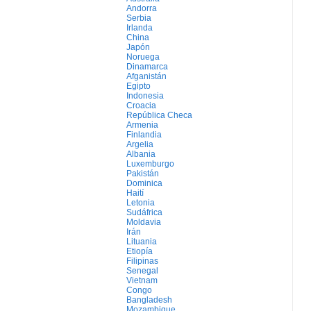
Andorra
Serbia
Irlanda
China
Japón
Noruega
Dinamarca
Afganistán
Egipto
Indonesia
Croacia
República Checa
Armenia
Finlandia
Argelia
Albania
Luxemburgo
Pakistán
Dominica
Haití
Letonia
Sudáfrica
Moldavia
Irán
Lituania
Etiopía
Filipinas
Senegal
Vietnam
Congo
Bangladesh
Mozambique