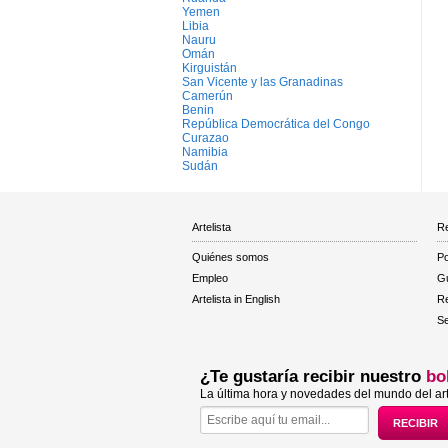
Yemen
Libia
Nauru
Omán
Kirguistán
San Vicente y las Granadinas
Camerún
Benin
República Democrática del Congo
Curazao
Namibia
Sudán
Artelista
Re
Quiénes somos
Po
Empleo
Gu
Artelista in English
R
Se
¿Te gustaría recibir nuestro
bo
La última hora y novedades del mundo del art