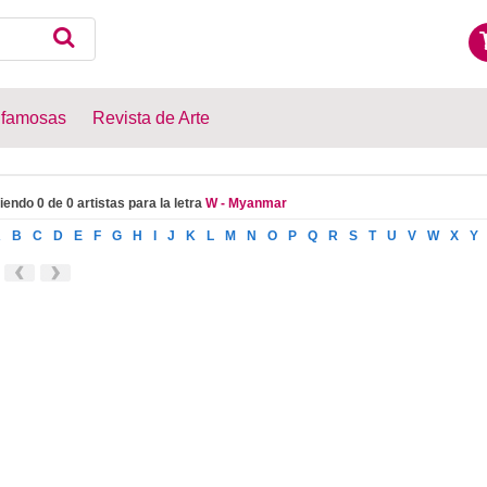
 famosas
Revista de Arte
iendo 0 de 0 artistas para la letra
W - Myanmar
A
B
C
D
E
F
G
H
I
J
K
L
M
N
O
P
Q
R
S
T
U
V
W
X
Y