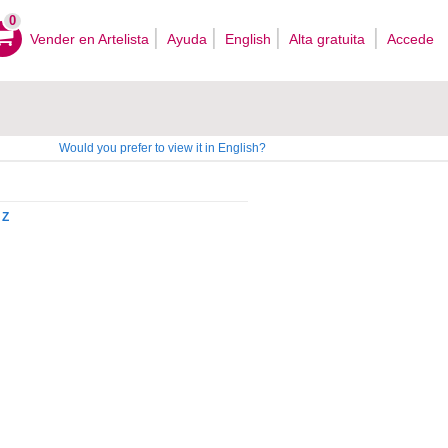
0
Vender en Artelista
Ayuda
English
Alta gratuita
Accede
Would you prefer to view it in English?
Z