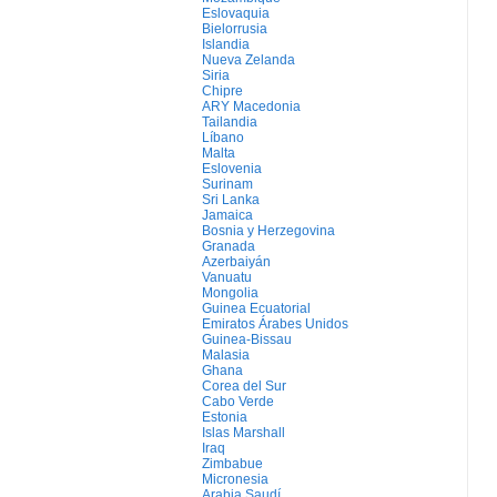
Eslovaquia
Bielorrusia
Islandia
Nueva Zelanda
Siria
Chipre
ARY Macedonia
Tailandia
Líbano
Malta
Eslovenia
Surinam
Sri Lanka
Jamaica
Bosnia y Herzegovina
Granada
Azerbaiyán
Vanuatu
Mongolia
Guinea Ecuatorial
Emiratos Árabes Unidos
Guinea-Bissau
Malasia
Ghana
Corea del Sur
Cabo Verde
Estonia
Islas Marshall
Iraq
Zimbabue
Micronesia
Arabia Saudí