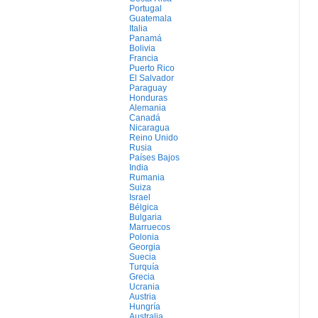
Portugal
Guatemala
Italia
Panamá
Bolivia
Francia
Puerto Rico
El Salvador
Paraguay
Honduras
Alemania
Canadá
Nicaragua
Reino Unido
Rusia
Países Bajos
India
Rumania
Suiza
Israel
Bélgica
Bulgaria
Marruecos
Polonia
Georgia
Suecia
Turquía
Grecia
Ucrania
Austria
Hungría
Australia