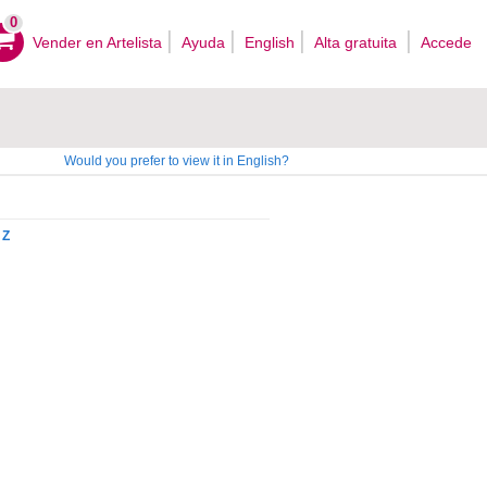
0
Vender en Artelista
Ayuda
English
Alta gratuita
Accede
Would you prefer to view it in English?
Z