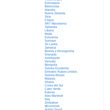
Eslovaquia
Bielorrusia
Islandia
Nueva Zelanda
Siria
Chipre
ARY Macedonia
Tailandia
Líbano
Malta
Eslovenia
Surinam
Sri Lanka
Jamaica
Bosnia y Herzegovina
Granada
Azerbaiyán
Vanuatu
Mongolia
Guinea Ecuatorial
Emiratos Árabes Unidos
Guinea-Bissau
Malasia
Ghana
Corea del Sur
Cabo Verde
Estonia
Islas Marshall
Iraq
Zimbabue
Micronesia
Arabia Saudí