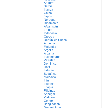
Andorra
Serbia
Irlanda
China
Japón
Noruega
Dinamarca
Afganistán
Egipto
Indonesia
Croacia
República Checa
Armenia
Finlandia
Argelia
Albania
Luxemburgo
Pakistán
Dominica
Haití
Letonia
Sudáfrica
Moldavia
Irán
Lituania
Etiopía
Filipinas
Senegal
Vietnam
Congo
Bangladesh
Mozambique