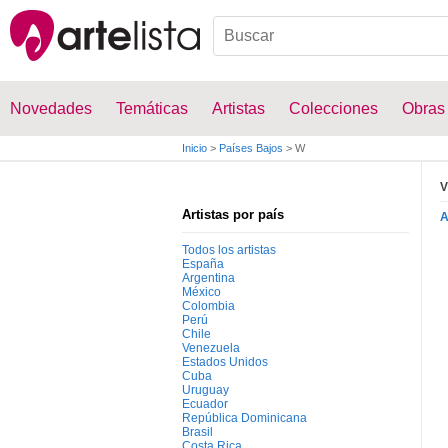
Novedades
Temáticas
Artistas
Colecciones
Obras
Inicio
>
Países Bajos
>
W
V
Artistas por país
Todos los artistas
España
Argentina
México
Colombia
Perú
Chile
Venezuela
Estados Unidos
Cuba
Uruguay
Ecuador
República Dominicana
Brasil
Costa Rica