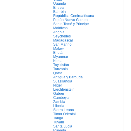
Uganda
Eritrea
Bahréin
República Centroafricana
Papúa Nueva Guinea
Santo Tomé y Príncipe
Maldivas
Angola
Seychelles
Madagascar
San Marino
Malawi
Bhután
Myanmar
Kenia
Tayikistán
Tanzania
Qatar
Antigua y Barbuda
Suazilandia
Níger
Liechtenstein
Gabón
Camboya
Zambia
Liberia
Sierra Leona
Timor Oriental
Tonga
Tuvalu
Santa Lucía
Ruanda