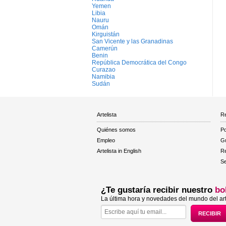
Yemen
Libia
Nauru
Omán
Kirguistán
San Vicente y las Granadinas
Camerún
Benin
República Democrática del Congo
Curazao
Namibia
Sudán
Artelista
Re
Quiénes somos
Po
Empleo
Gu
Artelista in English
R
Se
¿Te gustaría recibir nuestro
bo
La última hora y novedades del mundo del art