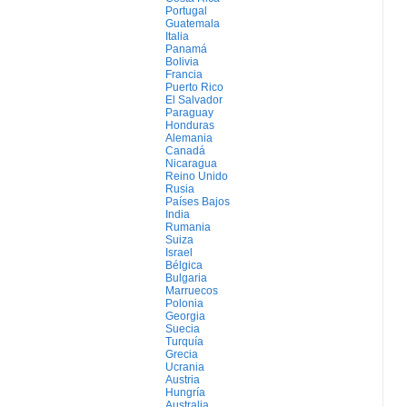
Portugal
Guatemala
Italia
Panamá
Bolivia
Francia
Puerto Rico
El Salvador
Paraguay
Honduras
Alemania
Canadá
Nicaragua
Reino Unido
Rusia
Países Bajos
India
Rumania
Suiza
Israel
Bélgica
Bulgaria
Marruecos
Polonia
Georgia
Suecia
Turquía
Grecia
Ucrania
Austria
Hungría
Australia