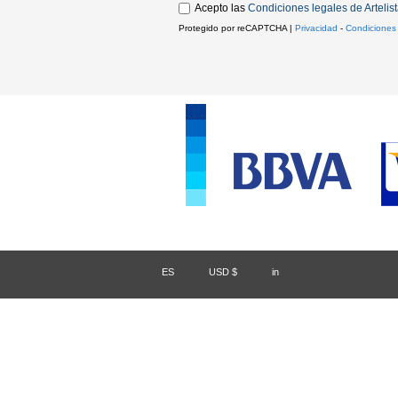
Acepto las
Condiciones legales de Artelis
Protegido por reCAPTCHA |
Privacidad
-
Condiciones
ES
/
USD $
/
in