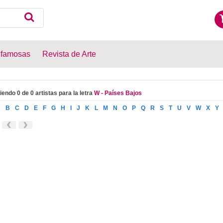
 famosas
Revista de Arte
iendo 0 de 0 artistas para la letra
W - Países Bajos
A
B
C
D
E
F
G
H
I
J
K
L
M
N
O
P
Q
R
S
T
U
V
W
X
Y