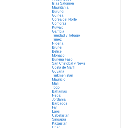
Islas Salomón
Mauritania
Burundi
Guinea
Corea del Norte
Comoras
Kuwait
Gambia
Trinidad y Tobago
Túnez
Nigeria
Brunéi
Belice
Mónaco
Burkina Faso
San Cristóbal y Nevis
Costa de Marfil
Guyana
Turkmenistán
Mauricio
Malí
Togo
Bahamas
Nepal
Jordania
Barbados
Fiyi
Laos
Uzbekistán
Singapur
Kazajstán
Chad