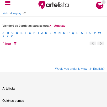
0
Inicio
>
Uruguay
>
X
Viendo 0 de 0 artistas para la letra
X - Uruguay
A
B
C
D
E
F
G
H
I
J
K
L
M
N
O
P
Q
R
S
T
U
V
W
X
Y
Z
Filtrar
Would you prefer to view it in English?
Artelista
Quiénes somos