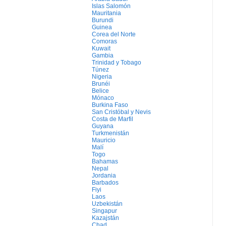
Islas Salomón
Mauritania
Burundi
Guinea
Corea del Norte
Comoras
Kuwait
Gambia
Trinidad y Tobago
Túnez
Nigeria
Brunéi
Belice
Mónaco
Burkina Faso
San Cristóbal y Nevis
Costa de Marfil
Guyana
Turkmenistán
Mauricio
Malí
Togo
Bahamas
Nepal
Jordania
Barbados
Fiyi
Laos
Uzbekistán
Singapur
Kazajstán
Chad