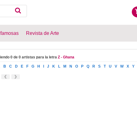
 famosas
Revista de Arte
iendo 0 de 0 artistas para la letra
Z - Ghana
A
B
C
D
E
F
G
H
I
J
K
L
M
N
O
P
Q
R
S
T
U
V
W
X
Y