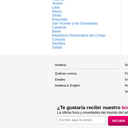
Yemen
Libia
Nauru
Omán
Kirguistán
San Vicente y las Granadinas
Camerún
Benin
República Democrática del Congo
Curazao
Namibia
Sudán
Artelista
Re
Quiénes somos
Po
Empleo
Gu
Artelista in English
R
Se
¿Te gustaría recibir nuestro
bo
La última hora y novedades del mundo del art