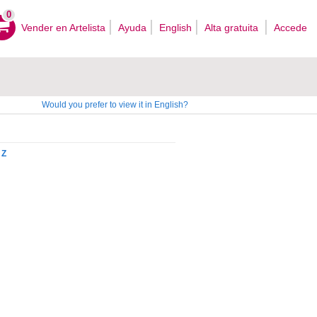
0
Vender en Artelista
Ayuda
English
Alta gratuita
Accede
Would you prefer to view it in English?
Z