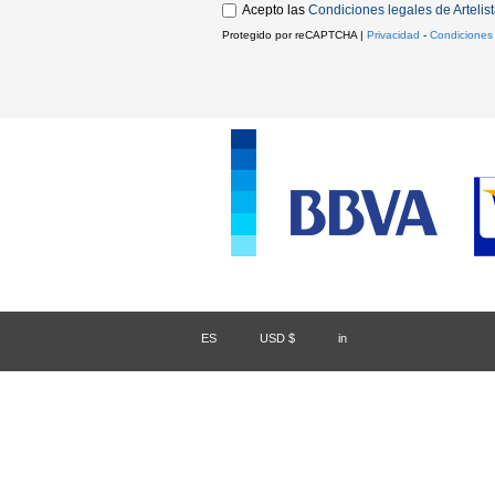
Acepto las
Condiciones legales de Artelis
Protegido por reCAPTCHA |
Privacidad
-
Condiciones
ES
/
USD $
/
in