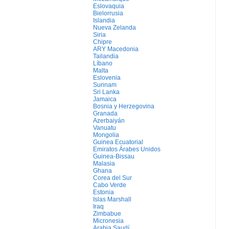
Eslovaquia
Bielorrusia
Islandia
Nueva Zelanda
Siria
Chipre
ARY Macedonia
Tailandia
Líbano
Malta
Eslovenia
Surinam
Sri Lanka
Jamaica
Bosnia y Herzegovina
Granada
Azerbaiyán
Vanuatu
Mongolia
Guinea Ecuatorial
Emiratos Árabes Unidos
Guinea-Bissau
Malasia
Ghana
Corea del Sur
Cabo Verde
Estonia
Islas Marshall
Iraq
Zimbabue
Micronesia
Arabia Saudí