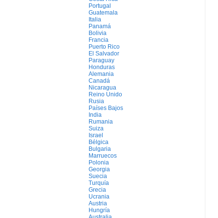
Portugal
Guatemala
Italia
Panamá
Bolivia
Francia
Puerto Rico
El Salvador
Paraguay
Honduras
Alemania
Canadá
Nicaragua
Reino Unido
Rusia
Países Bajos
India
Rumania
Suiza
Israel
Bélgica
Bulgaria
Marruecos
Polonia
Georgia
Suecia
Turquía
Grecia
Ucrania
Austria
Hungría
Australia