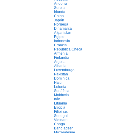
Andorra
Serbia
Irlanda
China
Japón
Noruega
Dinamarca
Afganistán
Egipto
Indonesia
Croacia
República Checa
Armenia
Finlandia
Argelia
Albania
Luxemburgo
Pakistán
Dominica
Haití
Letonia
Sudáfrica
Moldavia
Irán
Lituania
Etiopía
Filipinas
Senegal
Vietnam
Congo
Bangladesh
Mozambique