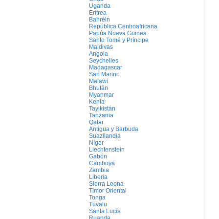
Uganda
Eritrea
Bahréin
República Centroafricana
Papúa Nueva Guinea
Santo Tomé y Príncipe
Maldivas
Angola
Seychelles
Madagascar
San Marino
Malawi
Bhután
Myanmar
Kenia
Tayikistán
Tanzania
Qatar
Antigua y Barbuda
Suazilandia
Níger
Liechtenstein
Gabón
Camboya
Zambia
Liberia
Sierra Leona
Timor Oriental
Tonga
Tuvalu
Santa Lucía
Ruanda