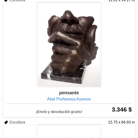
Escultura
11.81 x 14.17 in
pensante
Abel Pruñonosa Asensio
3.346 $
¡Envío y devolución gratis!
Escultura
15.75 x 66.93 in