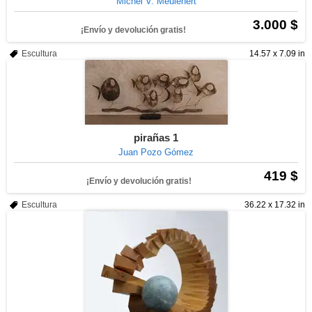
Michel V. Meulenert
3.000 $
¡Envío y devolución gratis!
Escultura
14.57 x 7.09 in
pirañas 1
Juan Pozo Gómez
419 $
¡Envío y devolución gratis!
Escultura
36.22 x 17.32 in