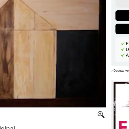
E
D
A
¿Deseas ver
iginal