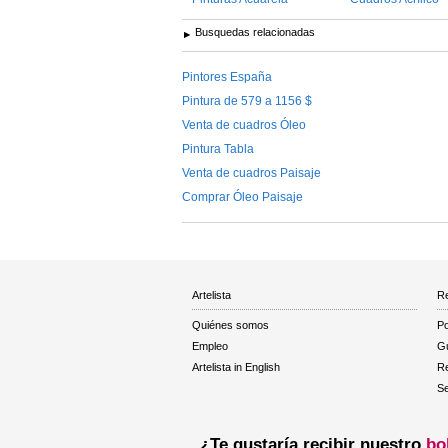
Busquedas relacionadas
Pintores España
Pintura de 579 a 1156 $
Venta de cuadros Óleo
Pintura Tabla
Venta de cuadros Paisaje
Comprar Óleo Paisaje
Artelista
Re
Quiénes somos
Po
Empleo
Gu
Artelista in English
R
Se
¿Te gustaría recibir nuestro
bo