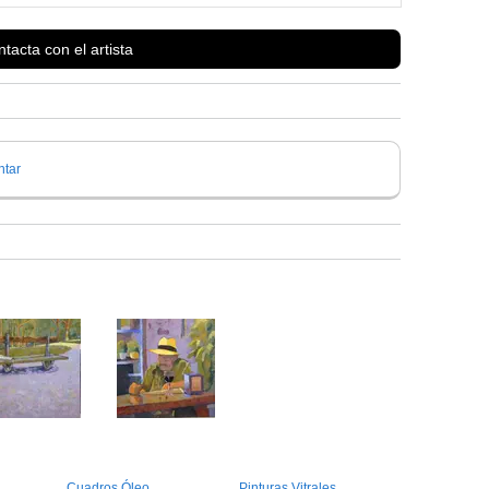
tacta con el artista
tar
Cuadros Óleo
Pinturas Vitrales