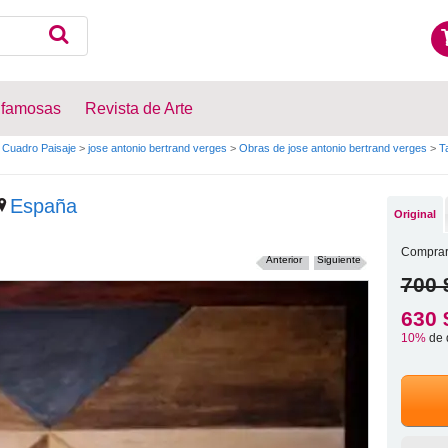
 famosas
Revista de Arte
Cuadro Paisaje
>
jose antonio bertrand verges
>
Obras de jose antonio bertrand verges
>
T
España
Original
Comprar
Anterior
Siguiente
700 
630 
10%
de 