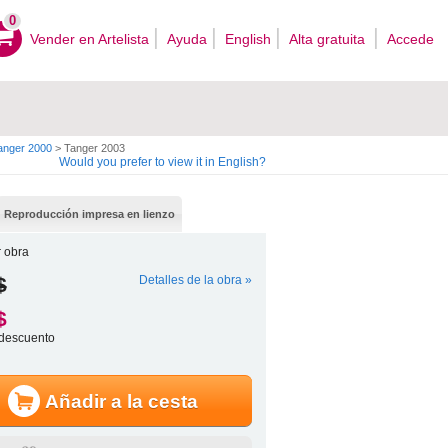
0
Vender en Artelista
Ayuda
English
Alta gratuita
Accede
anger 2000
>
Tanger 2003
Would you prefer to view it in English?
Reproducción impresa en lienzo
 obra
$
Detalles de la obra »
$
descuento
Añadir a la cesta