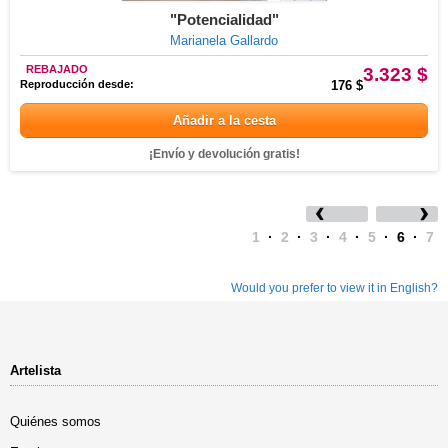
"Potencialidad"
Marianela Gallardo
REBAJADO
3.323 $
Reproducción desde:
176 $
Añadir a la cesta
¡Envío y devolución gratis!
1
·
2
·
3
·
4
·
5
·
6
·
7
Would you prefer to view it in English?
Artelista
Quiénes somos