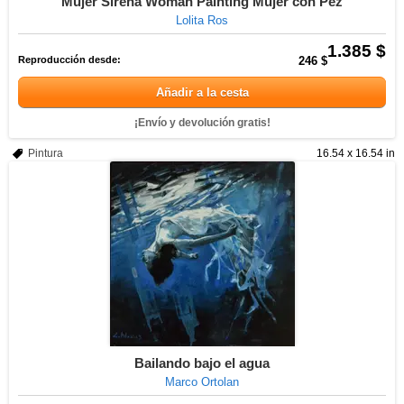
Mujer Sirena Woman Painting Mujer con Pez
Lolita Ros
1.385 $
Reproducción desde:
246 $
Añadir a la cesta
¡Envío y devolución gratis!
Pintura
16.54 x 16.54 in
Bailando bajo el agua
Marco Ortolan