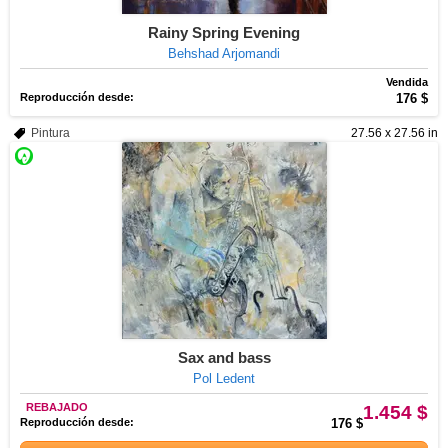
Rainy Spring Evening
Behshad Arjomandi
Vendida
Reproducción desde:
176 $
Pintura
27.56 x 27.56 in
Sax and bass
Pol Ledent
REBAJADO
1.454 $
Reproducción desde:
176 $