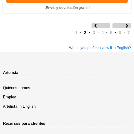
¡Envío y devolución gratis!
1
·
2
·
3
·
4
·
5
·
6
·
7
Would you prefer to view it in English?
Artelista
Quiénes somos
Empleo
Artelista in English
Recursos para clientes