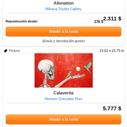
Alienation
Mikava Studio Gallery
2.311 $
Reproducción desde:
176 $
Añadir a la cesta
¡Envío y devolución gratis!
Pintura
23.62 x 15.75 in
Calaverita
Homero Gonzalez Ruiz
5.777 $
Añadir a la cesta