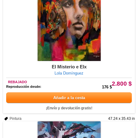
El Misterio e Elx
Lola Domínguez
REBAJADO
2.800 $
Reproducción desde:
176 $
Añadir a la cesta
¡Envío y devolución gratis!
Pintura
47.24 x 35.43 in