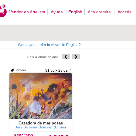
0
Vender en Artelista
Ayuda
English
Alta gratuita
Accede
Would you prefer to view it in English?
67.084 obras de arte
Pintura
31.50 x 23.62 in
Cazadora de mariposas
José De Jesus González (Urbina)
REBAJADO