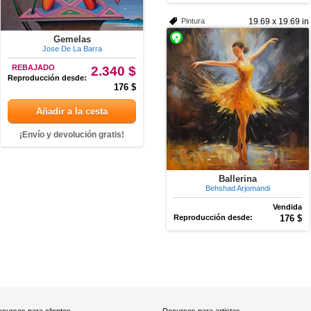
Pintura
19.69 x 19.69 in
Gemelas
Jose De La Barra
REBAJADO
2.340 $
Reproducción desde:
176 $
Añadir a la cesta
¡Envío y devolución gratis!
Ballerina
Behshad Arjomandi
Vendida
Reproducción desde:
176 $