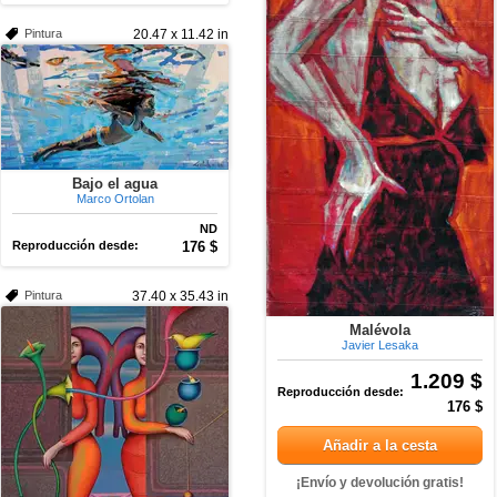
Pintura
20.47 x 11.42 in
Bajo el agua
Marco Ortolan
ND
Reproducción desde:
176 $
Pintura
37.40 x 35.43 in
Malévola
Javier Lesaka
1.209 $
Reproducción desde:
176 $
Añadir a la cesta
¡Envío y devolución gratis!