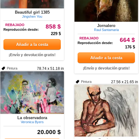
Beautiful girl 1385
Jingshen You
REBAJADO
858 $
Jornalero
Reproducción desde:
Raul Santamaria
229 $
REBAJADO
664 $
Reproducción desde:
Añadir a la cesta
176 $
¡Envío y devolución gratis!
Añadir a la cesta
¡Envío y devolución gratis!
Pintura
78.74 x 51.18 in
Pintura
27.56 x 21.65 in
La observadora
Veronica Byers
20.000 $