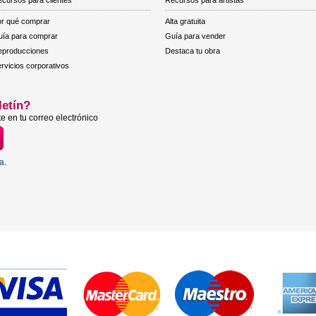
cursos para clientes
Recursos para artistas
r qué comprar
Alta gratuita
ía para comprar
Guía para vender
eproducciones
Destaca tu obra
rvicios corporativos
letín?
e en tu correo electrónico
ta
.