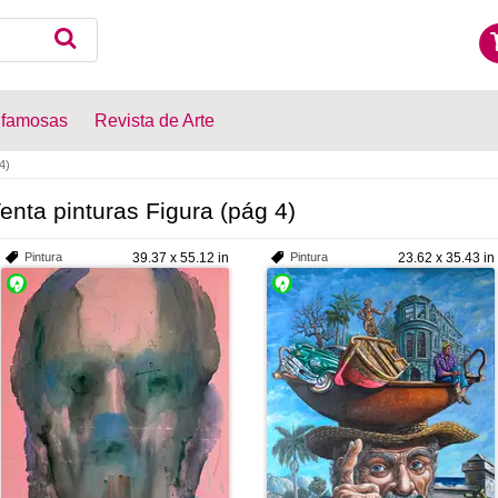
 famosas
Revista de Arte
4)
enta pinturas Figura (pág 4)
Pintura
39.37 x 55.12 in
Pintura
23.62 x 35.43 in