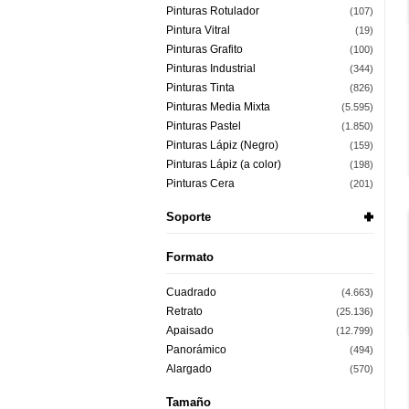
Pinturas Rotulador
(107)
Pintura Vitral
(19)
Pinturas Grafito
(100)
Pinturas Industrial
(344)
Pinturas Tinta
(826)
Pinturas Media Mixta
(5.595)
Pinturas Pastel
(1.850)
Pinturas Lápiz (Negro)
(159)
Pinturas Lápiz (a color)
(198)
Pinturas Cera
(201)
Soporte
Formato
Cuadrado
(4.663)
Retrato
(25.136)
Apaisado
(12.799)
Panorámico
(494)
Alargado
(570)
Tamaño