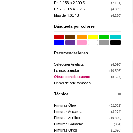
De 1.156 a 2.309 $
(7.131)
De 2.310 a 4.617 $
(4.099)
Más de 4.617 $
(4.226)
Búsqueda por colores
Recomendaciones
Selección Artelista
(4.090)
Lo más popular
(10.596)
Obras con descuento
(8.527)
Obras de arte famosas
Técnica
Pinturas Óleo
(32.561)
Pinturas Acuarela
(3.274)
Pinturas Acrílico
(19.800)
Pinturas Gouache
(354)
Pinturas Otros
(1.696)