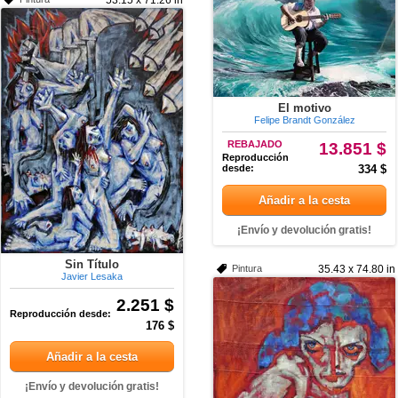
53.15 x 71.26 in
El motivo
Felipe Brandt González
REBAJADO
13.851 $
Reproducción
desde:
334 $
Añadir a la cesta
¡Envío y devolución gratis!
Sin Título
Pintura
35.43 x 74.80 in
Javier Lesaka
2.251 $
Reproducción desde:
176 $
Añadir a la cesta
¡Envío y devolución gratis!