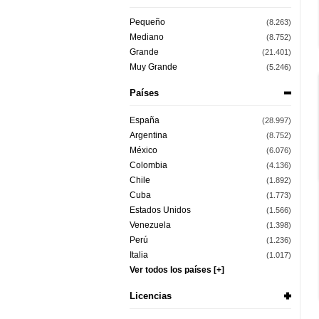
Pequeño
(8.263)
Mediano
(8.752)
Grande
(21.401)
Muy Grande
(5.246)
Países
España
(28.997)
Argentina
(8.752)
México
(6.076)
Colombia
(4.136)
Chile
(1.892)
Cuba
(1.773)
Estados Unidos
(1.566)
Venezuela
(1.398)
Perú
(1.236)
Italia
(1.017)
Ver todos los países [+]
Licencias