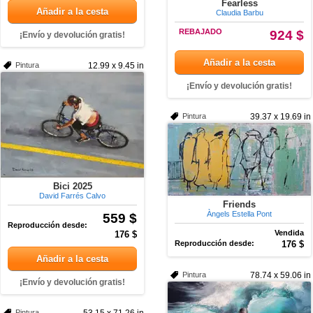
Fearless
Añadir a la cesta
Claudia Barbu
REBAJADO
924 $
¡Envío y devolución gratis!
Añadir a la cesta
Pintura
12.99 x 9.45 in
¡Envío y devolución gratis!
Pintura
39.37 x 19.69 in
Bici 2025
David Farrés Calvo
Friends
Àngels Estella Pont
559 $
Reproducción desde:
Vendida
176 $
Reproducción desde:
176 $
Añadir a la cesta
Pintura
78.74 x 59.06 in
¡Envío y devolución gratis!
Pintura