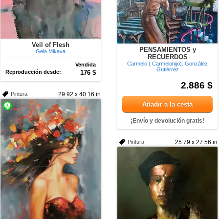
Veil of Flesh
PENSAMIENTOS y
Gela Mikava
RECUERDOS
Carmelo ( Carmelohijo). González
Vendida
Gutiérrez
Reproducción desde:
176 $
2.886 $
Pintura
29.92 x 40.16 in
Añadir a la cesta
¡Envío y devolución gratis!
Pintura
25.79 x 27.56 in