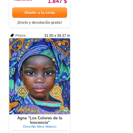
1.847 $
Añadir a la cesta
¡Envío y devolución gratis!
Pintura
31.50 x 39.37 in
Agna "Los Colores de la
Inocencia"
Dora Alis Mera Velasco