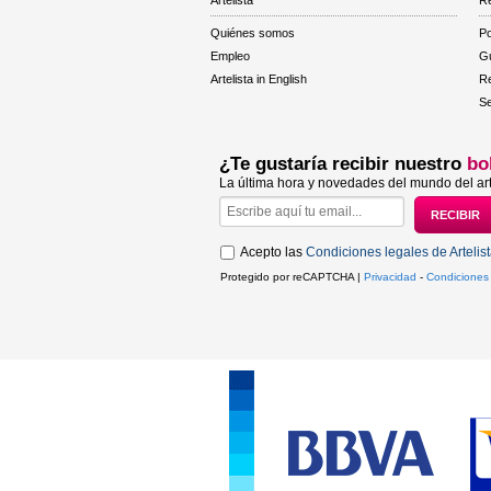
Artelista
Re
Quiénes somos
Po
Empleo
Gu
Artelista in English
R
Se
¿Te gustaría recibir nuestro
bo
La última hora y novedades del mundo del art
Acepto las
Condiciones legales de Artelis
Protegido por reCAPTCHA |
Privacidad
-
Condiciones