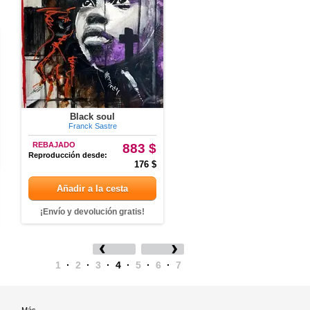
Black soul
Franck Sastre
REBAJADO
883 $
Reproducción desde:
176 $
Añadir a la cesta
¡Envío y devolución gratis!
1
·
2
·
3
·
4
·
5
·
6
·
7