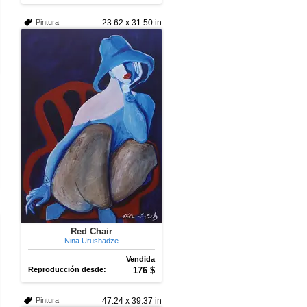
Pintura
23.62 x 31.50 in
Red Chair
Nina Urushadze
Vendida
Reproducción desde:
176 $
Pintura
47.24 x 39.37 in