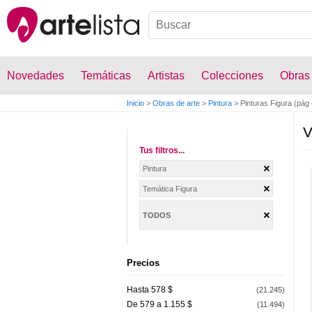
Novedades
Temáticas
Artistas
Colecciones
Obras
Inicio
>
Obras de arte
>
Pintura
>
Pinturas Figura (pág 
V
Tus filtros...
Pintura
Temática Figura
TODOS
Precios
Hasta 578 $
(21.245)
De 579 a 1.155 $
(11.494)