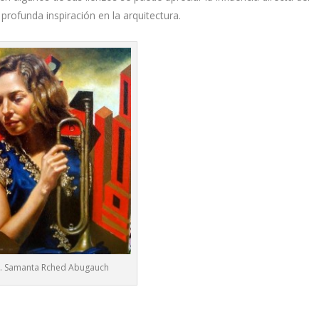
profunda inspiración en la arquitectura.
. Samanta Rched Abugauch