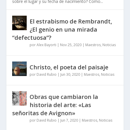
sobre el lugar y su fecha de nacimiento? Como...
El estrabismo de Rembrandt,
¿El genio en una mirada
“defectuosa”?
por
Alex Bayorti
|
Nov 25, 2020
|
Maestros
,
Noticias
Christo, el poeta del paisaje
por
David Rubio
|
Jun 30, 2020
|
Maestros
,
Noticias
Obras que cambiaron la
historia del arte: «Las
señoritas de Avignon»
por
David Rubio
|
Jun 7, 2020
|
Maestros
,
Noticias