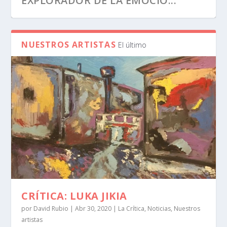
EXPLORADOR DE LA EMOCIÓ...
NUESTROS ARTISTAS
El último
CRÍTICA: JOAQUÍN PARDO
CRÍTICA: ÀNGELS ESTELLA PONT
CRÍTICA: ALFONSO SÁNCHEZ PÉREZ
EL PAISAJISMO ROMÁNTICO DE
‘INVITADAS’, LA EXPOSICIÓN DEL
JENARO PÉREZ VILLAAMIL...
AÑO EN ...
CRÍTICA: LUKA JIKIA
por
David Rubio
|
Abr 30, 2020
|
La Crítica
,
Noticias
,
Nuestros
artistas