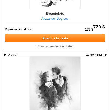
Beaujolais
Alexander Boytsov
770 $
Reproducción desde:
176 $
Añadir a la cesta
¡Envío y devolución gratis!
Dibujo
12.60 x 16.54 in