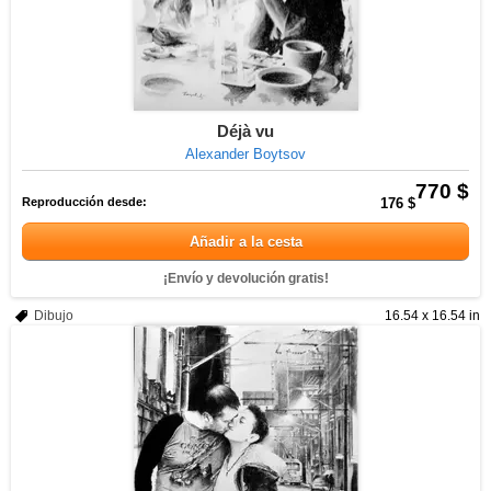
Déjà vu
Alexander Boytsov
770 $
Reproducción desde:
176 $
Añadir a la cesta
¡Envío y devolución gratis!
Dibujo
16.54 x 16.54 in