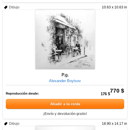
Dibujo
10.63 x 10.63 in
P.g.
Alexander Boytsov
770 $
Reproducción desde:
176 $
Añadir a la cesta
¡Envío y devolución gratis!
Dibujo
18.90 x 14.17 in