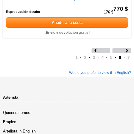
770 $
Reproducción desde:
176 $
Añadir a la cesta
¡Envío y devolución gratis!
1
·
2
·
3
·
4
·
5
·
6
·
7
Would you prefer to view it in English?
Artelista
Quiénes somos
Empleo
Artelista in English