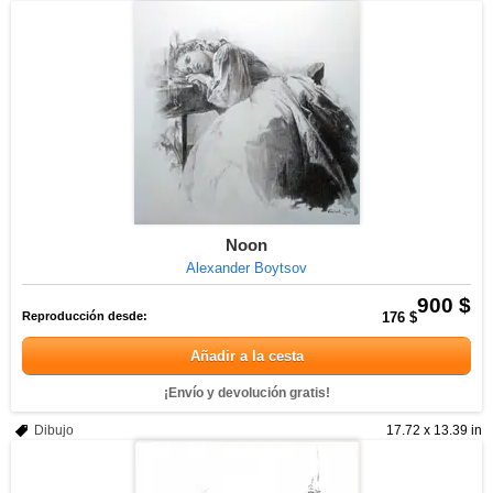
Noon
Alexander Boytsov
900 $
Reproducción desde:
176 $
Añadir a la cesta
¡Envío y devolución gratis!
Dibujo
17.72 x 13.39 in