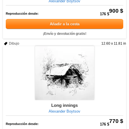
Alexander Boytsov
900 $
Reproducción desde:
176 $
Añadir a la cesta
¡Envío y devolución gratis!
Dibujo
12.60 x 11.81 in
Long innings
Alexander Boytsov
770 $
Reproducción desde:
176 $