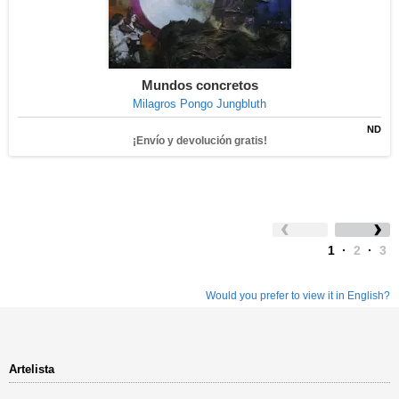
Mundos concretos
Milagros Pongo Jungbluth
ND
¡Envío y devolución gratis!
1
·
2
·
3
Would you prefer to view it in English?
Artelista