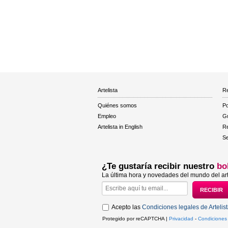
Artelista
Re
Quiénes somos
Po
Empleo
Gu
Artelista in English
R
Se
¿Te gustaría recibir nuestro
bo
La última hora y novedades del mundo del art
Acepto las
Condiciones legales de Artelis
Protegido por reCAPTCHA |
Privacidad
-
Condiciones