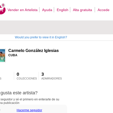
0
Vender en Artelista
Ayuda
English
Alta gratuita
Accede
Would you prefer to view it in English?
Carmelo González Iglesias
CUBA
0
3
S
COLECCIONES
ADMIRADORES
gusta este artista?
seguidor y sé el primero en enterarte de su
ma publicación
Hacerme seguidor