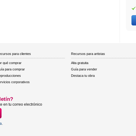
cursos para clientes
Recursos para artistas
r qué comprar
Alta gratuita
ía para comprar
Guía para vender
eproducciones
Destaca tu obra
rvicios corporativos
letín?
e en tu correo electrónico
ta
.