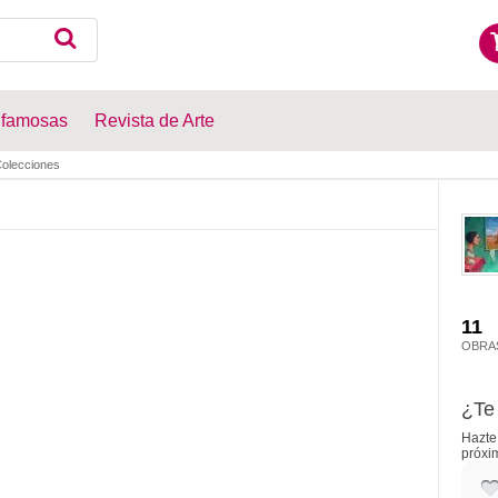
 famosas
Revista de Arte
olecciones
11
OBRA
¿Te 
Hazte 
próxi