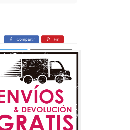
Compartir
Pin
Twittear
Copiar enlace