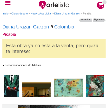
0
Inicio
>
Obras de arte
>
Net Art/Arte digital
>
Diana Urazan Garzon
>
Picabia
Anterior
Siguiente
Diana Urazan Garzon
Colombia
Picabia
Esta obra ya no está a la venta, pero quizá
te interese:
Recomendaciones de Artelista