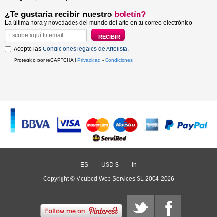
¿Te gustaría recibir nuestro
boletín?
La última hora y novedades del mundo del arte en tu correo electrónico
Acepto las
Condiciones legales de Artelista
.
Protegido por reCAPTCHA |
Privacidad
-
Condiciones
ES
/
USD $
/
in
Copyright © Mcubed Web Services SL 2004-2026