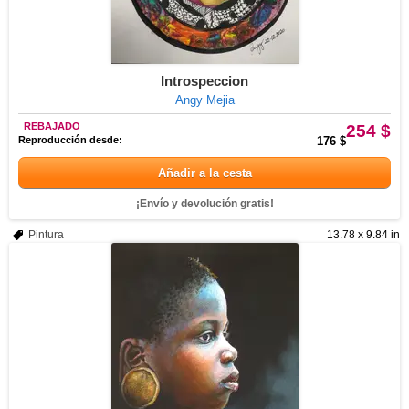
Introspeccion
Angy Mejia
REBAJADO
254 $
Reproducción desde:
176 $
Añadir a la cesta
¡Envío y devolución gratis!
Pintura
13.78 x 9.84 in