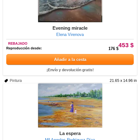
Evening miracle
Elena Virenova
REBAJADO
453 $
Reproducción desde:
176 $
Añadir a la cesta
¡Envío y devolución gratis!
Pintura
21.65 x 14.96 in
La espera
Mª Angeles Rodríguez Díaz