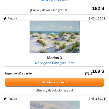
Sonia Pérez Romero
182 $
¡Envío y devolución gratis!
Pintura
9.45 x 6.30 in
Marina 3
Mª Angeles Rodríguez Díaz
169 $
Reproducción desde:
176 $
Añadir a la cesta
¡Envío y devolución gratis!
Pintura
9.45 x 6.30 in