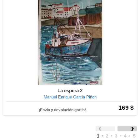
La espera 2
Manuel Enrique Garcia Piñon
169 $
¡Envío y devolución gratis!
1
·
2
·
3
·
4
·
5