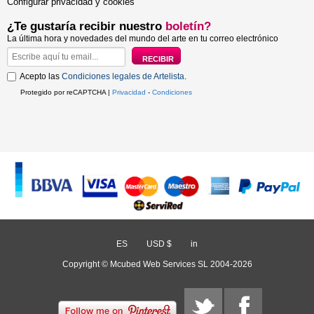
Configurar privacidad y cookies
¿Te gustaría recibir nuestro
boletín?
La última hora y novedades del mundo del arte en tu correo electrónico
Acepto las
Condiciones legales de Artelista
.
Protegido por reCAPTCHA |
Privacidad
-
Condiciones
ES
/
USD $
/
in
Copyright © Mcubed Web Services SL 2004-2026