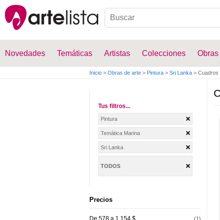
Novedades
Temáticas
Artistas
Colecciones
Obras
Inicio
>
Obras de arte
>
Pintura
>
Sri Lanka
>
Cuadros 
C
Tus filtros...
Pintura
Temática Marina
Sri Lanka
TODOS
Precios
De 578 a 1.154 $
(1)