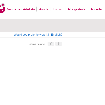
0
Vender en Artelista
Ayuda
English
Alta gratuita
Accede
Would you prefer to view it in English?
1 obras de arte