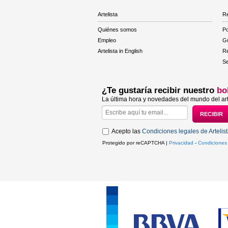
Artelista
Re
Quiénes somos
Po
Empleo
Gu
Artelista in English
R
Se
¿Te gustaría recibir nuestro
bo
La última hora y novedades del mundo del art
Acepto las
Condiciones legales de Artelis
Protegido por reCAPTCHA |
Privacidad
-
Condiciones