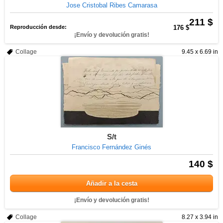
Jose Cristobal Ribes Camarasa
211 $
Reproducción desde:
176 $
¡Envío y devolución gratis!
Collage
9.45 x 6.69 in
S/t
Francisco Fernández Ginés
140 $
Añadir a la cesta
¡Envío y devolución gratis!
Collage
8.27 x 3.94 in