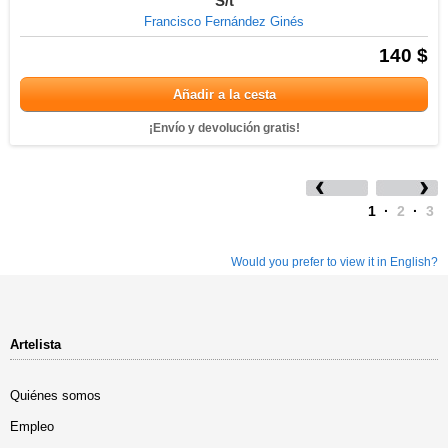
S/t
Francisco Fernández Ginés
140 $
Añadir a la cesta
¡Envío y devolución gratis!
1
·
2
·
3
Would you prefer to view it in English?
Artelista
Quiénes somos
Empleo