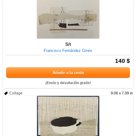
S/t
Francisco Fernández Ginés
140 $
Añadir a la cesta
¡Envío y devolución gratis!
Collage
9.06 x 7.09 in