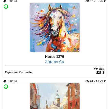
Pintura
39.37 x 39.37 in
Horse 1379
Jingshen You
Vendida
Reproducción desde:
228 $
Pintura
35.43 x 47.24 in