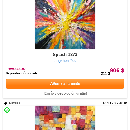
Splash 1373
Jingshen You
REBAJADO
906 $
Reproducción desde:
211 $
Añadir a la cesta
¡Envío y devolución gratis!
Pintura
37.40 x 37.40 in