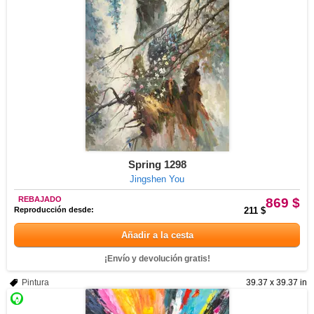
Spring 1298
Jingshen You
REBAJADO
869 $
Reproducción desde:
211 $
Añadir a la cesta
¡Envío y devolución gratis!
Pintura
39.37 x 39.37 in