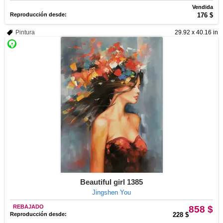
Vendida
Reproducción desde:
176 $
Pintura
29.92 x 40.16 in
Beautiful girl 1385
Jingshen You
REBAJADO
858 $
Reproducción desde:
228 $