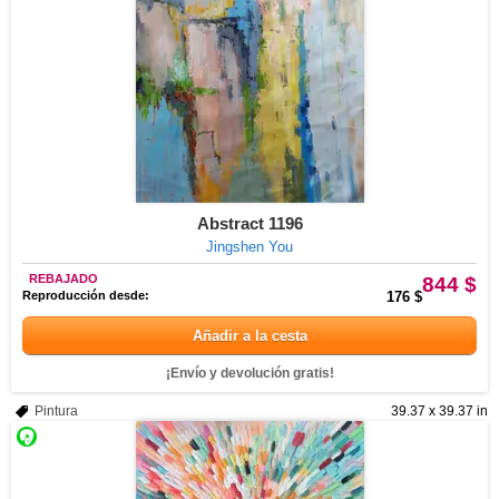
Abstract 1196
Jingshen You
REBAJADO
844 $
Reproducción desde:
176 $
Añadir a la cesta
¡Envío y devolución gratis!
Pintura
39.37 x 39.37 in