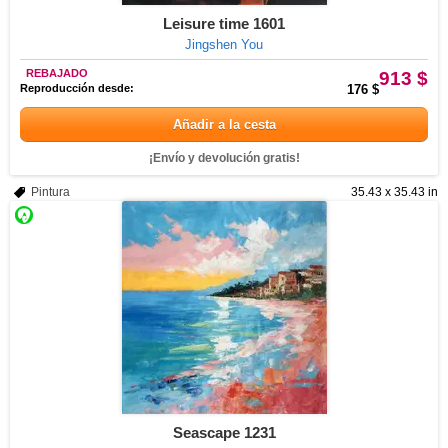
Leisure time 1601
Jingshen You
REBAJADO
913 $
Reproducción desde:
176 $
Añadir a la cesta
¡Envío y devolución gratis!
Pintura
35.43 x 35.43 in
Seascape 1231