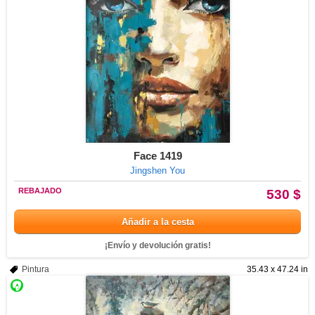
Face 1419
Jingshen You
REBAJADO
530 $
Añadir a la cesta
¡Envío y devolución gratis!
Pintura
35.43 x 47.24 in