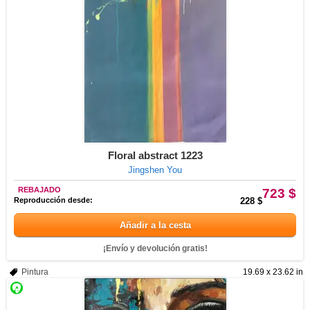
Floral abstract 1223
Jingshen You
REBAJADO
723 $
Reproducción desde:
228 $
Añadir a la cesta
¡Envío y devolución gratis!
Pintura
19.69 x 23.62 in