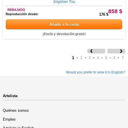
Jingshen You
REBAJADO
858 $
Reproducción desde:
176 $
Añadir a la cesta
¡Envío y devolución gratis!
1
·
2
·
3
·
4
·
5
·
6
·
7
Would you prefer to view it in English?
Artelista
Quiénes somos
Empleo