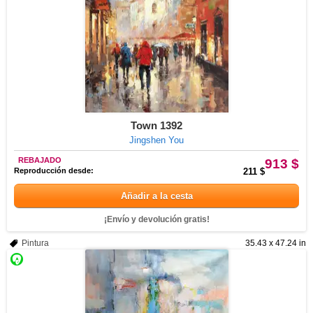
Town 1392
Jingshen You
REBAJADO
913 $
Reproducción desde:
211 $
Añadir a la cesta
¡Envío y devolución gratis!
Pintura
35.43 x 47.24 in