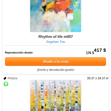
Rhythm of life m007
Jingshen You
417 $
Reproducción desde:
176 $
Añadir a la cesta
¡Envío y devolución gratis!
Pintura
39.37 x 39.37 in