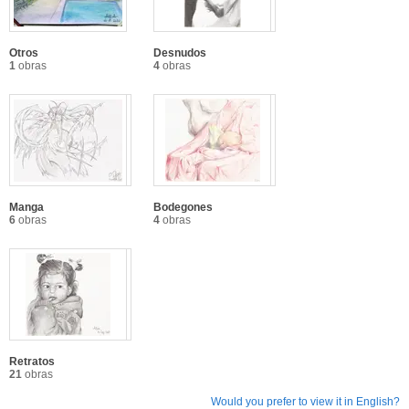
Otros
Desnudos
1
obras
4
obras
Manga
Bodegones
6
obras
4
obras
Retratos
21
obras
Would you prefer to view it in English?