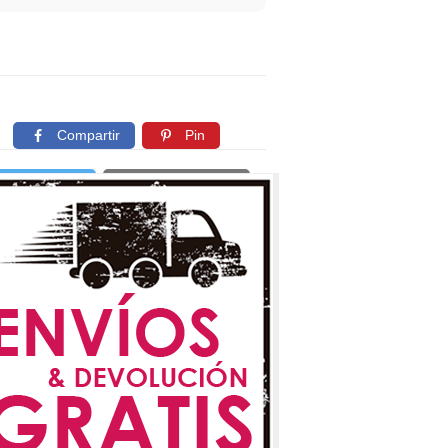
Compartir
Pin
Twittear
Copiar enlace