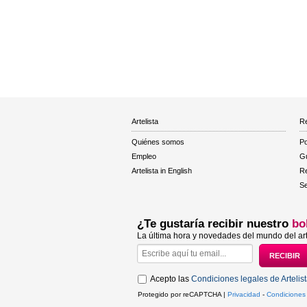
Artelista
Re
Quiénes somos
Po
Empleo
Gu
Artelista in English
R
Se
¿Te gustaría recibir nuestro
bo
La última hora y novedades del mundo del art
Acepto las
Condiciones legales de Artelis
Protegido por reCAPTCHA |
Privacidad
-
Condiciones