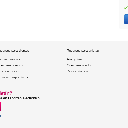
cursos para clientes
Recursos para artistas
r qué comprar
Alta gratuita
ía para comprar
Guía para vender
eproducciones
Destaca tu obra
rvicios corporativos
letín?
e en tu correo electrónico
ta
.