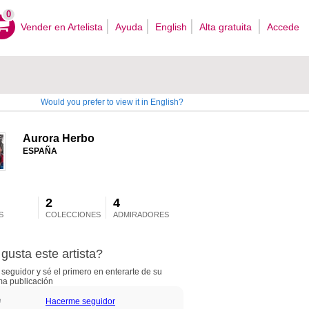
0
Vender en Artelista
Ayuda
English
Alta gratuita
Accede
Would you prefer to view it in English?
Aurora Herbo
ESPAÑA
2
4
S
COLECCIONES
ADMIRADORES
gusta este artista?
seguidor y sé el primero en enterarte de su
ma publicación
Hacerme seguidor