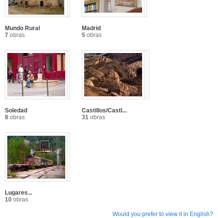
Mundo Rural
Madrid
7
obras
5
obras
Soledad
Castillos/Castl...
8
obras
31
obras
Lugares...
10
obras
Would you prefer to view it in English?