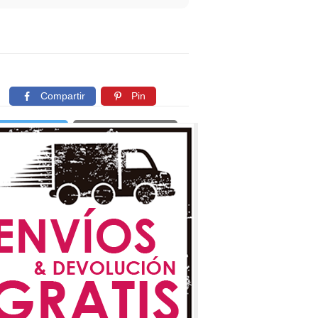
Compartir
Pin
Twittear
Copiar enlace