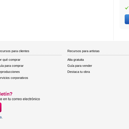
cursos para clientes
Recursos para artistas
r qué comprar
Alta gratuita
ía para comprar
Guía para vender
eproducciones
Destaca tu obra
rvicios corporativos
letín?
e en tu correo electrónico
ta
.