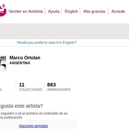
0
Vender en Artelista
Ayuda
English
Alta gratuita
Accede
Would you prefer to view it in English?
Marco Ortolan
ARGENTINA
11
883
S
COLECCIONES
ADMIRADORES
gusta este artista?
seguidor y sé el primero en enterarte de su
ma publicación
Hacerme seguidor