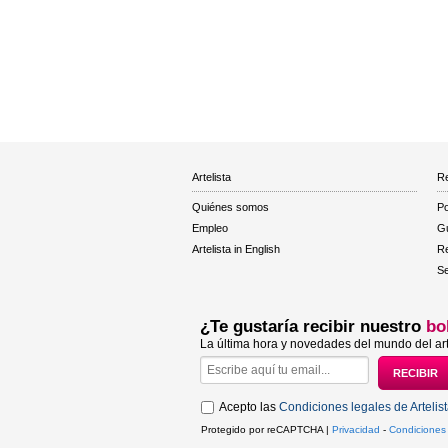
Artelista
Re
Quiénes somos
Po
Empleo
Gu
Artelista in English
R
Se
¿Te gustaría recibir nuestro
bo
La última hora y novedades del mundo del art
Acepto las
Condiciones legales de Artelis
Protegido por reCAPTCHA |
Privacidad
-
Condiciones