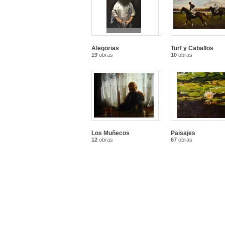
Alegorias
Turf y Caballos
19
obras
10
obras
Los Muñecos
Paisajes
12
obras
67
obras