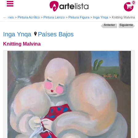
0
ucciones
>
Pintura Acrílico
>
Pintura Lienzo
>
Pintura Figura
>
Inga Ynqa
>
Knitting Malvina
Anterior
Siguiente
Inga Ynqa
Países Bajos
Knitting Malvina