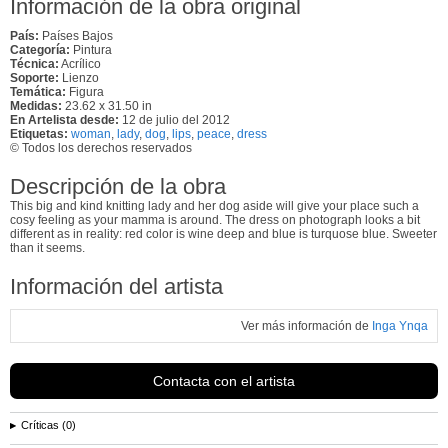
Información de la obra original
País:
Países Bajos
Categoría:
Pintura
Técnica:
Acrílico
Soporte:
Lienzo
Temática:
Figura
Medidas:
23.62 x 31.50 in
En Artelista desde:
12 de julio del 2012
Etiquetas:
woman
,
lady
,
dog
,
lips
,
peace
,
dress
© Todos los derechos reservados
Descripción de la obra
This big and kind knitting lady and her dog aside will give your place such a
cosy feeling as your mamma is around. The dress on photograph looks a bit
different as in reality: red color is wine deep and blue is turquose blue. Sweeter
than it seems.
Información del artista
Ver más información de
Inga Ynqa
Contacta con el artista
Críticas (0)