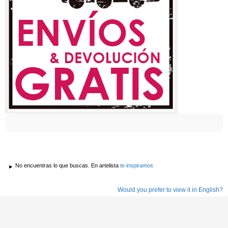
No encuentras lo que buscas. En artelista
te inspiramos
Would you prefer to view it in English?