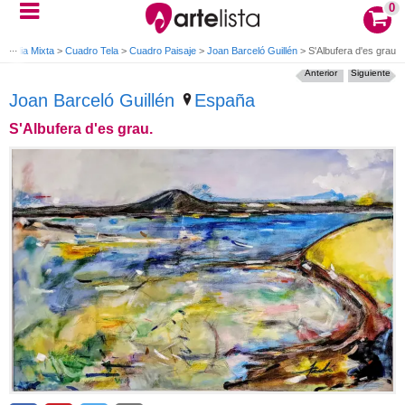
0
 Media Mixta
>
Cuadro Tela
>
Cuadro Paisaje
>
Joan Barceló Guillén
>
S'Albufera d'es grau.
Anterior
Siguiente
Joan Barceló Guillén
España
S'Albufera d'es grau.