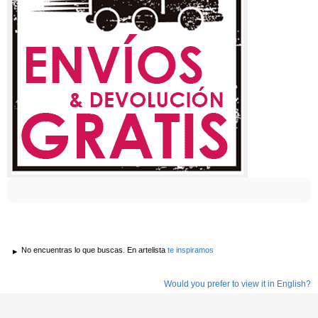
No encuentras lo que buscas. En artelista
te inspiramos
Would you prefer to view it in English?