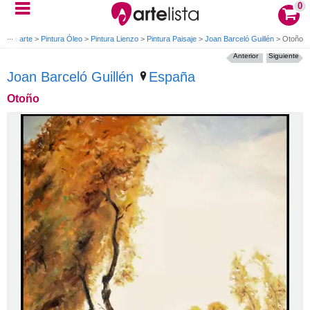
0
s de arte
>
Pintura Óleo
>
Pintura Lienzo
>
Pintura Paisaje
>
Joan Barceló Guillén
>
Otoño
Anterior
Siguiente
Joan Barceló Guillén
España
Otoño