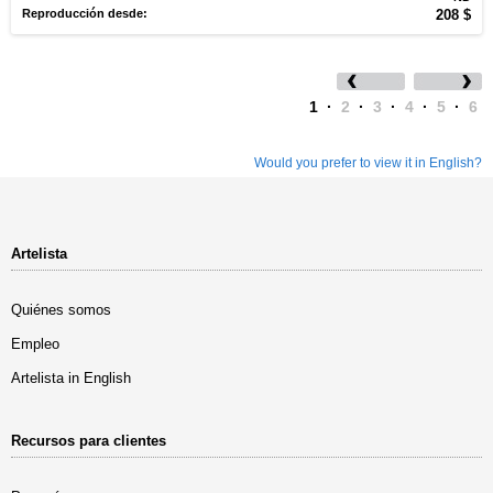
Reproducción desde:
208 $
1
·
2
·
3
·
4
·
5
·
6
Would you prefer to view it in English?
Artelista
Quiénes somos
Empleo
Artelista in English
Recursos para clientes