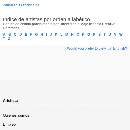
Zurbaran, Francisco de
Índice de artistas por orden alfabético
Contenido cedido parcialmente por Direct Media, bajo licencia Creative
Commons
A
B
C
D
E
F
G
H
I
J
K
L
M
N
O
P
Q
R
S
T
U
V
W
Y
Z
Would you prefer to view it in English?
Artelista
Quiénes somos
Empleo