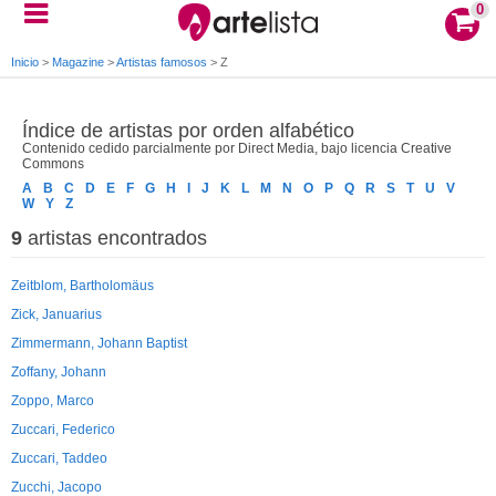
0
Inicio
>
Magazine
>
Artistas famosos
>
Z
Índice de artistas por orden alfabético
Contenido cedido parcialmente por Direct Media, bajo licencia Creative
Commons
A
B
C
D
E
F
G
H
I
J
K
L
M
N
O
P
Q
R
S
T
U
V
W
Y
Z
9
artistas encontrados
Zeitblom, Bartholomäus
Zick, Januarius
Zimmermann, Johann Baptist
Zoffany, Johann
Zoppo, Marco
Zuccari, Federico
Zuccari, Taddeo
Zucchi, Jacopo