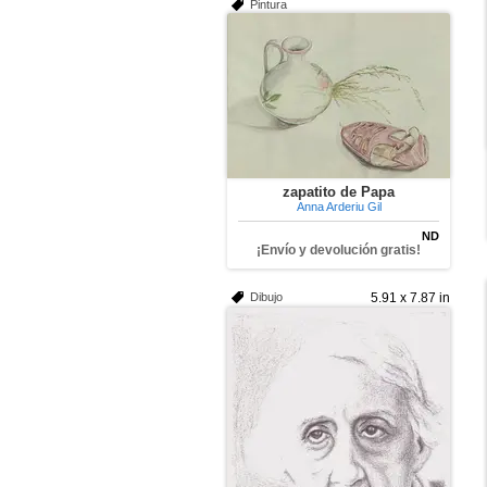
Pintura
zapatito de Papa
Anna Arderiu Gil
ND
¡Envío y devolución gratis!
Dibujo
5.91 x 7.87 in