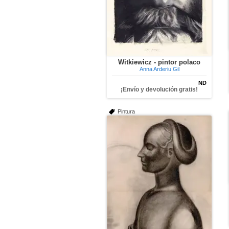
Witkiewicz - pintor polaco
Anna Arderiu Gil
ND
¡Envío y devolución gratis!
Pintura