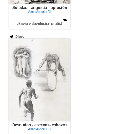
Soledad - angustia - opresión
Anna Arderiu Gil
ND
¡Envío y devolución gratis!
Dibujo
Desnudos - escenas- esbozos
Anna Arderiu Gil