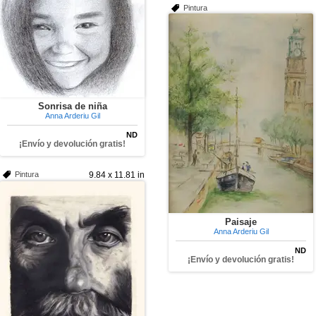
Pintura
Sonrisa de niña
Anna Arderiu Gil
ND
¡Envío y devolución gratis!
Pintura
9.84 x 11.81 in
Paisaje
Anna Arderiu Gil
ND
¡Envío y devolución gratis!