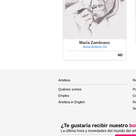
María Zambrano
Anna Arderiu Gil
ND
Artelista
Re
Quiénes somos
Po
Empleo
Gu
Artelista in English
R
Se
¿Te gustaría recibir nuestro
bo
La última hora y novedades del mundo del art