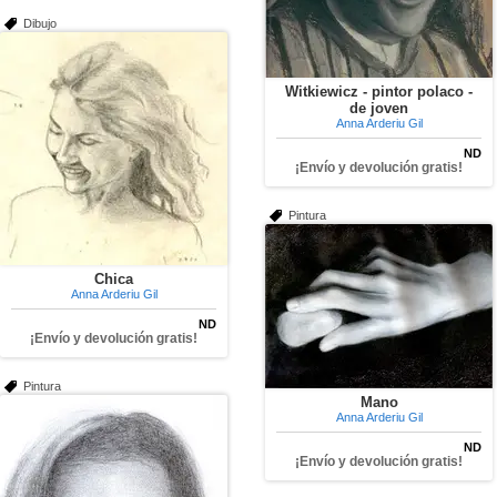
Dibujo
Witkiewicz - pintor polaco -
de joven
Anna Arderiu Gil
ND
¡Envío y devolución gratis!
Pintura
Chica
Anna Arderiu Gil
ND
¡Envío y devolución gratis!
Pintura
Mano
Anna Arderiu Gil
ND
¡Envío y devolución gratis!