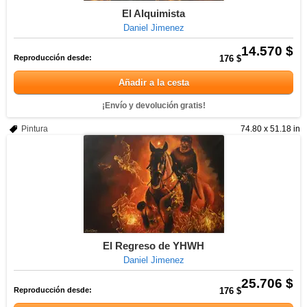
El Alquimista
Daniel Jimenez
14.570 $
Reproducción desde:
176 $
Añadir a la cesta
¡Envío y devolución gratis!
Pintura
74.80 x 51.18 in
El Regreso de YHWH
Daniel Jimenez
25.706 $
Reproducción desde:
176 $