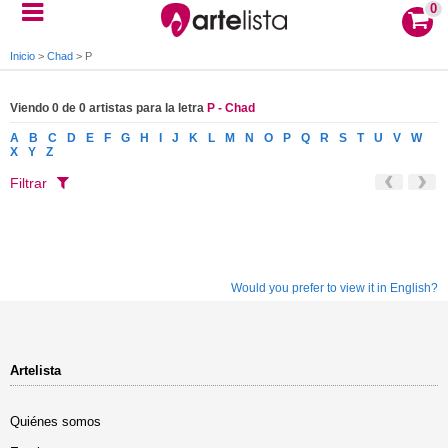
0
Inicio
>
Chad
>
P
Viendo 0 de 0 artistas para la letra
P - Chad
A
B
C
D
E
F
G
H
I
J
K
L
M
N
O
P
Q
R
S
T
U
V
W
X
Y
Z
Filtrar
Would you prefer to view it in English?
Artelista
Quiénes somos